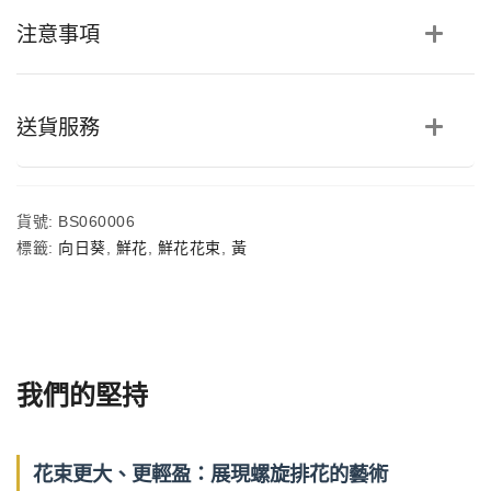
日
注意事項
葵
洋
甘
菊
鮮
送貨服務
花
花
束
數
貨號:
BS060006
量
標籤:
向日葵
,
鮮花
,
鮮花花束
,
黃
我們的堅持
花束更大、更輕盈：展現螺旋排花的藝術