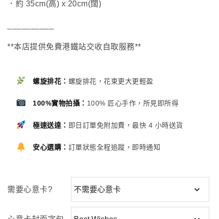
．約 35cm(高) x 20cm(闊)
__________
**本店提供免費港鐵站交收自取服務**
螺旋排花：
螺旋排花，花束更大更輕盈
100%實物拍攝：
100% 匠心手作，所見即所得
極速送達：
即日訂單免附加費，最快 4 小時送貨
安心選購：
訂單狀態全程追蹤，即時通知
需要心意卡?