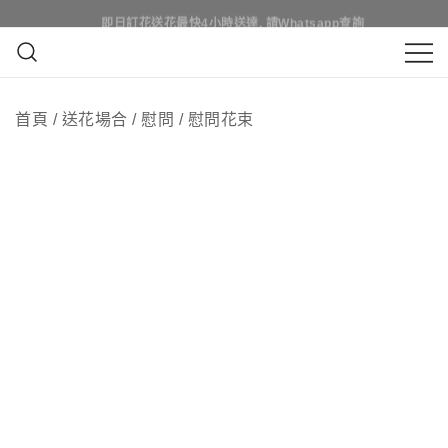
Skip
即日訂花送花最快4小時送達, 請Whatsapp查詢
即日訂花送花最快4小時送達, 請Whatsapp查詢
to
content
鮮花花束 & 永生花花束 | 香港花店 | 度
QuadrupleFlower 啟德新蒲崗花
身訂造及設計鮮花 & 永生花花束
首頁
/
送花場合
/
慰問
/
慰問花束
店 | 香港花店推介 | 即日送花服
務、鮮花花束及花籃高質客製化
設計