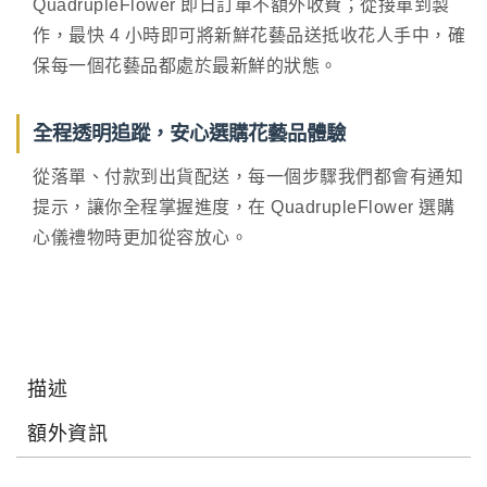
QuadrupleFlower 即日訂單不額外收費；從接單到製
作，最快 4 小時即可將新鮮花藝品送抵收花人手中，確
保每一個花藝品都處於最新鮮的狀態。
全程透明追蹤，安心選購花藝品體驗
從落單、付款到出貨配送，每一個步驟我們都會有通知
提示，讓你全程掌握進度，在 QuadrupleFlower 選購
心儀禮物時更加從容放心。
描述
額外資訊