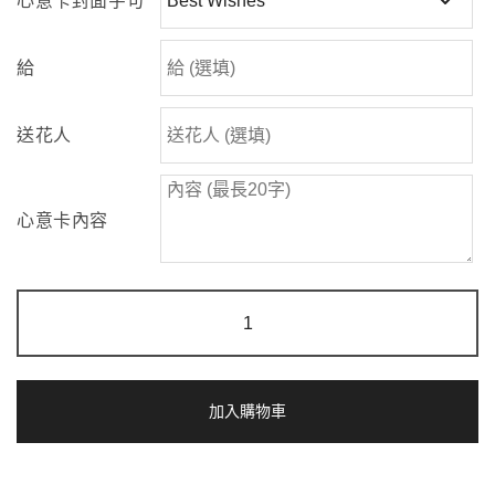
心意卡封面字句
給
送花人
心意卡內容
一
縷
微
光
|
單
加入購物車
支
綠
芯
向