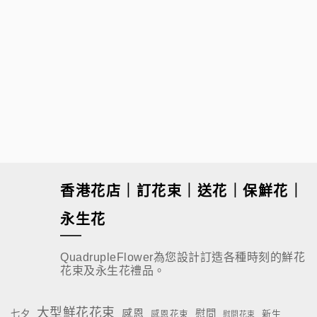
$
80.00
香港花店｜訂花束｜送花｜保鮮花｜
永生花
QuadrupleFlower為您設計訂造各種時刻的鮮花
花束及永生花禮品。
大型鮮花花束
感恩
慰問
七夕
新生
感恩花束
慰問花束