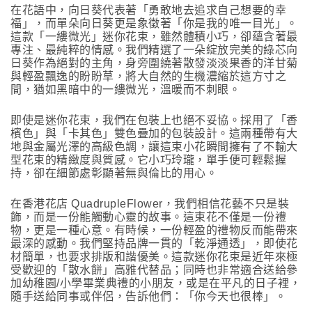
在花語中，向日葵代表著「勇敢地去追求自己想要的幸
福」，而單朵向日葵更是象徵著「你是我的唯一目光」。
這款「一縷微光」迷你花束，雖然體積小巧，卻蘊含著最
專注、最純粹的情感。我們精選了一朵綻放完美的綠芯向
日葵作為絕對的主角，身旁圍繞著散發淡淡果香的洋甘菊
與輕盈飄逸的盼盼草，將大自然的生機濃縮於這方寸之
間，猶如黑暗中的一縷微光，溫暖而不刺眼。
即使是迷你花束，我們在包裝上也絕不妥協。採用了「香
檳色」與「卡其色」雙色疊加的包裝設計。這兩種帶有大
地與金屬光澤的高級色調，讓這束小花瞬間擁有了不輸大
型花束的精緻度與質感。它小巧玲瓏，單手便可輕鬆握
持，卻在細節處彰顯著無與倫比的用心。
在香港花店 QuadrupleFlower，我們相信花藝不只是裝
飾，而是一份能觸動心靈的故事。這束花不僅是一份禮
物，更是一種心意。有時候，一份輕盈的禮物反而能帶來
最深的感動。我們堅持品牌一貫的「乾淨通透」，即使花
材簡單，也要求排版和諧優美。這款迷你花束是近年來極
受歡迎的「散水餅」高雅代替品；同時也非常適合送給參
加幼稚園/小學畢業典禮的小朋友，或是在平凡的日子裡，
隨手送給同事或伴侶，告訴他們：「你今天也很棒」。