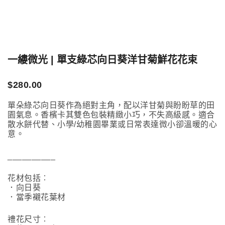
一縷微光 | 單支綠芯向日葵洋甘菊鮮花花束
$
280.00
單朵綠芯向日葵作為絕對主角，配以洋甘菊與盼盼草的田
園氣息。香檳卡其雙色包裝精緻小巧，不失高級感。適合
散水餅代替、小學/幼稚園畢業或日常表達微小卻溫暖的心
意。
__________
花材包括︰
．向日葵
．當季襯花葉材
禮花尺寸︰