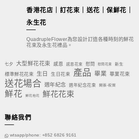
香港花店｜訂花束｜送花｜保鮮花｜
永生花
QuadrupleFlower為您設計訂造各種時刻的鮮花
花束及永生花禮品。
大型鮮花花束
感恩
慰問
七夕
新生
感恩花束
慰問花束
產品
畢業
生日
標準鮮花花束
生日花束
畢業花束
送花場合
週年紀念
週年紀念花束
開張-祝賀
鮮花
鮮花花束
鮮花枱花
聯絡我們
wtsapp/phone: +852 6826 9161