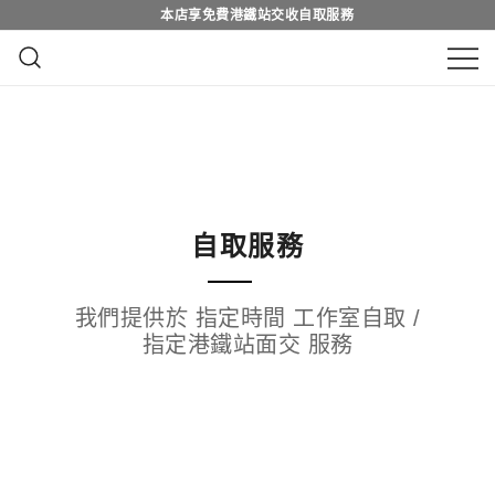
本店享免費港鐵站交收自取服務
本店享免費港鐵站交收自取服務
Skip
to
content
鮮花花束 & 永生花花束 | 香港花店 | 度
QuadrupleFlower 啟德新蒲崗花
身訂造及設計鮮花 & 永生花花束
店 | 香港花店推介 | 即日送花服
務、鮮花花束及花籃高質客製化
設計
自取服務
我們提供於 指定時間 工作室自取 /
指定港鐵站面交 服務