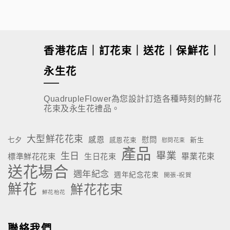
$
1,080.00
香港花店｜訂花束｜送花｜保鮮花｜
永生花
QuadrupleFlower為您設計訂造各種時刻的鮮花
花束及永生花禮品。
大型鮮花花束
感恩
慰問
七夕
新生
感恩花束
慰問花束
產品
畢業
生日
標準鮮花花束
生日花束
畢業花束
送花場合
週年紀念
週年紀念花束
開張-祝賀
鮮花
鮮花花束
鮮花枱花
聯絡我們