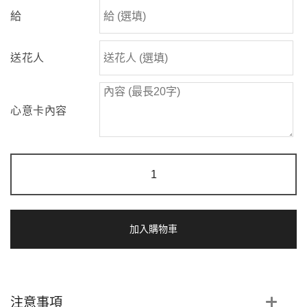
給
送花人
心意卡內容
仲
夏
朝
陽
|
向
加入購物車
日
葵
香
檳
洋
注意事項
桔