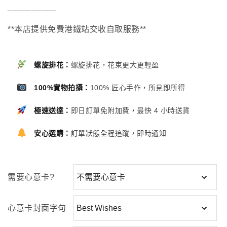
__________
**本店提供免費港鐵站交收自取服務**
螺旋排花：
螺旋排花，花束更大更輕盈
100%實物拍攝：
100% 匠心手作，所見即所得
極速送達：
即日訂單免附加費，最快 4 小時送貨
安心選購：
訂單狀態全程追蹤，即時通知
需要心意卡?
心意卡封面字句