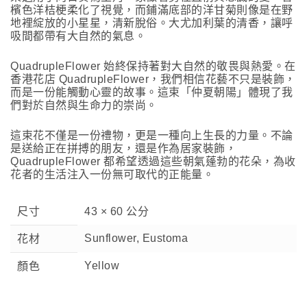
檳色洋桔梗柔化了視覺，而鋪滿底部的洋甘菊則像是在野
地裡綻放的小星星，清新脫俗。大尤加利葉的清香，讓呼
吸間都帶有大自然的氣息。
QuadrupleFlower 始終保持著對大自然的敬畏與熱愛。在
香港花店 QuadrupleFlower，我們相信花藝不只是裝飾，
而是一份能觸動心靈的故事。這束「仲夏朝陽」體現了我
們對於自然與生命力的崇尚。
這束花不僅是一份禮物，更是一種向上生長的力量。不論
是送給正在拼搏的朋友，還是作為居家裝飾，
QuadrupleFlower 都希望透過這些朝氣蓬勃的花朵，為收
花者的生活注入一份無可取代的正能量。
尺寸
43 × 60 公分
Sunflower, Eustoma
花材
Yellow
顏色