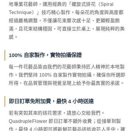
地專業花藝師，運用經典的「螺旋式排花（Spiral
Technique）」技巧精心製作。每朵花的角度與高度都
經過嚴格調整，不僅讓花束層次感十足、更顯輕盈飽
滿，且花束結構穩固，可直接立於桌上，展現純粹的美
感。
100% 自家製作，實物拍攝保證
每一件花藝品皆由我們的花藝師秉持匠人精神於本地製
作。我們堅持 100% 自家製作實物拍攝，確保你所選即
所得，在品質管理與視覺呈現上給予你最真實的承諾。
即日訂單免附加費，最快 4 小時送達
若有突如其來的送花需求，請放心交給我們。
QuadrupleFlower 即日訂單不額外收費；從接單到製
作，最快 4 小時即可將新鮮花藝品送抵收花人手中，確