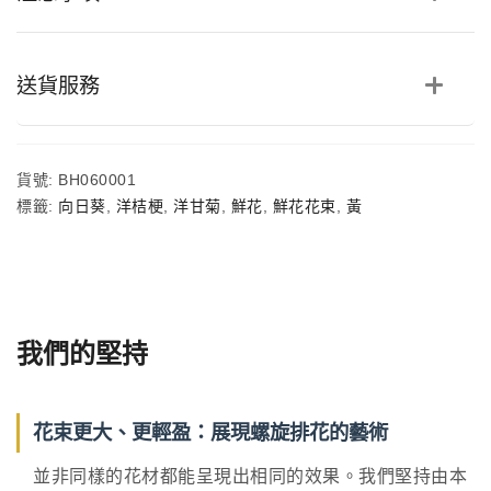
梗
洋
甘
菊
送貨服務
鮮
花
花
束
貨號:
BH060001
數
量
標籤:
向日葵
,
洋桔梗
,
洋甘菊
,
鮮花
,
鮮花花束
,
黃
我們的堅持
花束更大、更輕盈：展現螺旋排花的藝術
並非同樣的花材都能呈現出相同的效果。我們堅持由本