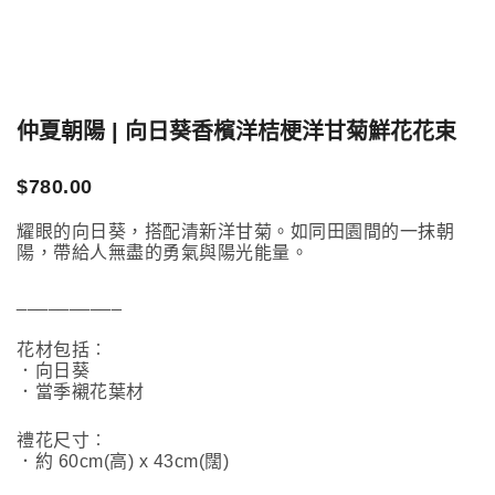
仲夏朝陽 | 向日葵香檳洋桔梗洋甘菊鮮花花束
$
780.00
耀眼的向日葵，搭配清新洋甘菊。如同田園間的一抹朝
陽，帶給人無盡的勇氣與陽光能量。
__________
花材包括︰
．向日葵
．當季襯花葉材
禮花尺寸︰
．約 60cm(高) x 43cm(闊)