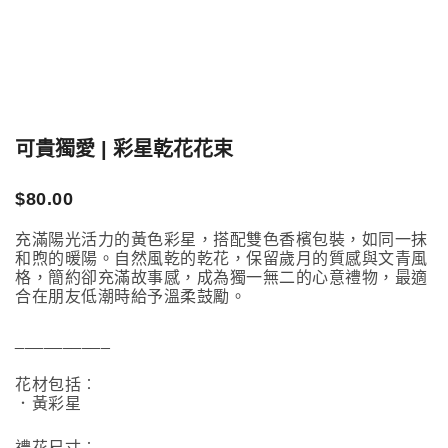
可貴獨愛 | 彩星乾花花束
$
80.00
充滿陽光活力的黃色彩星，搭配雙色香檳包裝，如同一抹
和煦的暖陽。自然風乾的乾花，保留歲月的質感與文青風
格，簡約卻充滿故事感，成為獨一無二的心意禮物，最適
合在朋友低潮時給予溫柔鼓勵。
__________
花材包括︰
．黃彩星
禮花尺寸︰