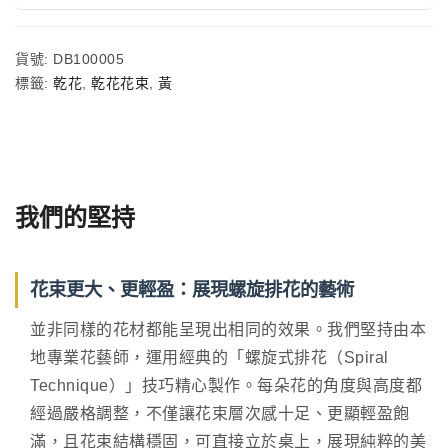
貨號:
DB100005
標籤:
乾花
,
乾花花束
,
黃
我們的堅持
花束更大、更輕盈：展現螺旋排花的藝術
並非同樣的花材都能呈現出相同的效果。我們堅持由本
地專業花藝師，運用經典的「螺旋式排花（Spiral
Technique）」技巧精心製作。每朵花的角度與高度都
經過嚴格調整，不僅讓花束層次感十足、更顯輕盈飽
滿，且花束結構穩固，可直接立於桌上，展現純粹的美