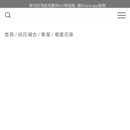
Skip
即日訂花送花最快4小時送達, 請Whatsapp查詢
即日訂花送花最快4小時送達, 請Whatsapp查詢
to
content
鮮花花束 & 永生花花束 | 香港花店 | 度
QuadrupleFlower 啟德新蒲崗花
身訂造及設計鮮花 & 永生花花束
首頁
/
送花場合
/
畢業
/
畢業花束
店 | 香港花店推介 | 即日送花服
務、鮮花花束及花籃高質客製化
設計