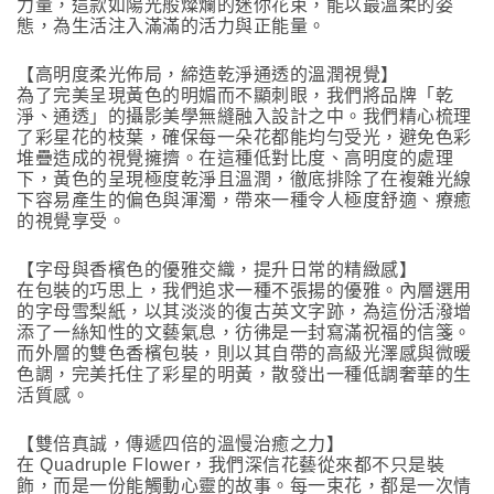
力量，這款如陽光般燦爛的迷你花束，能以最溫柔的姿
態，為生活注入滿滿的活力與正能量。
【高明度柔光佈局，締造乾淨通透的溫潤視覺】
為了完美呈現黃色的明媚而不顯刺眼，我們將品牌「乾
淨、通透」的攝影美學無縫融入設計之中。我們精心梳理
了彩星花的枝葉，確保每一朵花都能均勻受光，避免色彩
堆疊造成的視覺擁擠。在這種低對比度、高明度的處理
下，黃色的呈現極度乾淨且溫潤，徹底排除了在複雜光線
下容易產生的偏色與渾濁，帶來一種令人極度舒適、療癒
的視覺享受。
【字母與香檳色的優雅交織，提升日常的精緻感】
在包裝的巧思上，我們追求一種不張揚的優雅。內層選用
的字母雪梨紙，以其淡淡的復古英文字跡，為這份活潑增
添了一絲知性的文藝氣息，彷彿是一封寫滿祝福的信箋。
而外層的雙色香檳包裝，則以其自帶的高級光澤感與微暖
色調，完美托住了彩星的明黃，散發出一種低調奢華的生
活質感。
【雙倍真誠，傳遞四倍的溫慢治癒之力】
在 Quadruple Flower，我們深信花藝從來都不只是裝
飾，而是一份能觸動心靈的故事。每一束花，都是一次情