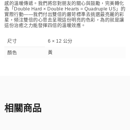
感的溫暖傳遞。我們將您對朋友的關心與鼓勵，完美轉化
為「Double Hard × Double Hearts = Quadruple US」的
實際行動——我們付出雙倍的嚴苛標準去挑選最亮麗的彩
星，傾注雙倍的心思去呈現這份明亮的色彩，為的就是讓
這份治癒之力能發揮四倍的溫暖效應。
尺寸
6 × 12 公分
黃
顏色
相關商品