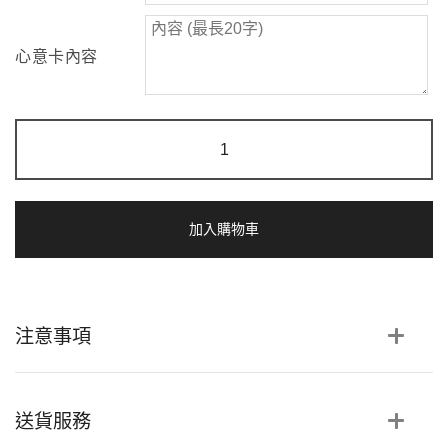
心意卡內容
可
貴
獨
愛
|
彩
加入購物車
星
乾
花
花
束
注意事項
數
量
送貨服務