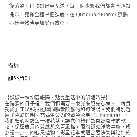
從落單、付款到出貨配送，每一個步驟我們都會有通知
提示，讓你全程掌握進度，在 QuadrupleFlower 選購
心儀禮物時更加從容放心。
描述
額外資訊
【採擷一抹初夏暖陽，點亮生活中的明媚時光】
在陰霾的日子裡，我們都需要一束光來照亮心房。「可貴
獨愛」正是那抹能瞬間驅散陰鬱的和煦暖陽。我們特別選
用了色彩鮮明、充滿生命力的黃色彩星（Limonium）。
我們細心呵護每一枝花莖，讓它們轉化為自然風乾的乾
花，保留歲月的質感與文青風格，簡約卻充滿故事感，成
為獨一無二的心意禮物。彩星花本就蘊含著快樂與陪伴的