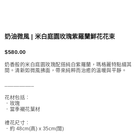
奶油微風 | 米白庭園玫瑰紫羅蘭鮮花花束
$
580.00
奶香般的米白庭園玫瑰配搭純白紫羅蘭，瑪格麗特點綴其
間。清新如微風拂面，帶來純粹而治癒的溫暖與平靜。
__________
花材包括︰
．玫瑰
．當季襯花葉材
禮花尺寸︰
．約 48cm(高) x 35cm(闊)