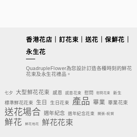
$
680.00
香港花店｜訂花束｜送花｜保鮮花｜
永生花
QuadrupleFlower為您設計訂造各種時刻的鮮花
花束及永生花禮品。
大型鮮花花束
感恩
慰問
七夕
新生
感恩花束
慰問花束
產品
畢業
生日
標準鮮花花束
生日花束
畢業花束
送花場合
週年紀念
週年紀念花束
開張-祝賀
鮮花
鮮花花束
鮮花枱花