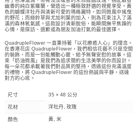
用了色澤溫潤、帶有淡淡暖意的米白庭園玫瑰，搭配散發
幽香的純白紫羅蘭，營造出一種極致舒適的視覺享受。黃
色的蝴蝶洋牡丹與清新可愛的瑪格麗特，如同微風中搖曳
的野花；而綠鈴草與尤加利葉的加入，則為花束注入了滿
滿的森林氧氣感。這款設計清新脫俗，能瞬間撫平焦躁的
心情，是探訪、道歉或為朋友加油打氣的最佳選擇。
QuadrupleFlower 一直秉持著「以花療癒人心」的理念。
在香港花店 QuadrupleFlower，我們相信花藝不只是空間
的裝飾，而是一份能觸動心靈、給予無聲安慰的故事。這
束「奶油微風」是我們為追求簡約生活美學的你而設計。
每一朵花都承載著我們對品質的堅持，透過這份充滿溫度
的禮物，將 QuadrupleFlower 的這份熱誠與平靜，送達
對方的心底。
尺寸
35 × 48 公分
洋牡丹, 玫瑰
花材
黃, 米
顏色