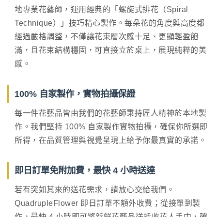
地專業花藝師，運用經典的「螺旋式排花（Spiral
Technique）」技巧精心製作。每朵花的角度與高度都
經過嚴格調整，不僅讓花束層次感十足、更顯輕盈飽
滿，且花束結構穩固，可直接立於桌上，展現純粹的美
感。
100% 自家製作，實物拍攝保證
每一件花藝品皆由我們的花藝師秉持匠人精神於本地製
作。我們堅持 100% 自家製作實物拍攝，確保你所選即
所得，在品質管理與視覺呈現上給予你最真實的承諾。
即日訂單免附加費，最快 4 小時送達
若有突如其來的送花需求，請放心交給我們。
QuadrupleFlower 即日訂單不額外收費；從接單到製
作，最快 4 小時即可將新鮮花藝品送抵收花人手中，確