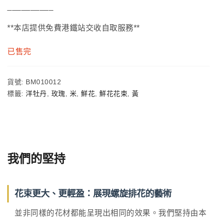
__________
**本店提供免費港鐵站交收自取服務**
已售完
貨號:
BM010012
標籤:
洋牡丹
,
玫瑰
,
米
,
鮮花
,
鮮花花束
,
黃
我們的堅持
花束更大、更輕盈：展現螺旋排花的藝術
並非同樣的花材都能呈現出相同的效果。我們堅持由本