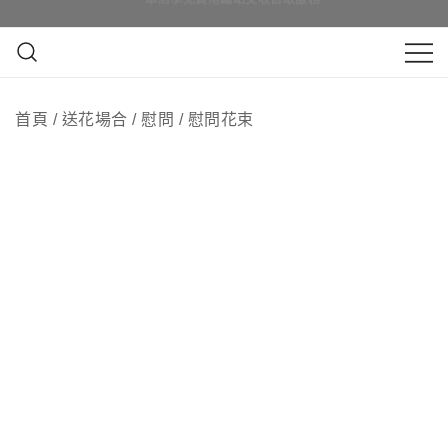
Skip
即日訂花送花最快4小時送達, 請Whatsapp查詢
即日訂花送花最快4小時送達, 請Whatsapp查詢
to
content
鮮花花束 & 永生花花束 | 香港花店 | 度
QuadrupleFlower 啟德新蒲崗花
身訂造及設計鮮花 & 永生花花束
首頁
/
送花場合
/
慰問
/
慰問花束
店 | 香港花店推介 | 即日送花服
務、鮮花花束及花籃高質客製化
設計