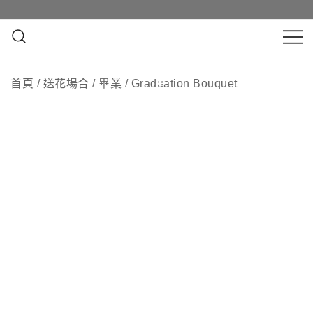
Skip
服
to
務
content
鮮花花束 & 永生花花束 | 香港花店 | 度
QuadrupleFlower 啟德新蒲崗花
身訂造及設計鮮花 & 永生花花束
首頁
/
送花場合
/
畢業
/
Graduation Bouquet
店 | 香港花店推介 | 即日送花服
務、鮮花花束及花籃高質客製化
設計