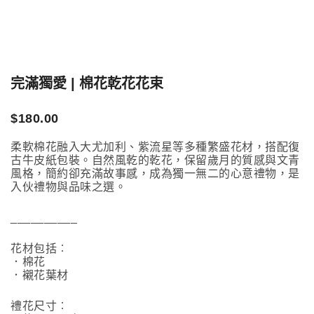
完滿獨愛 | 棉花乾花花束
$
180.00
柔軟棉花融入大尤加利、紫流星等多種繁盛花材，搭配復
古牛皮紙包裝。自然風乾的乾花，保留歲月的質感與文青
風格，簡約卻充滿故事感，成為獨一無二的心意禮物，是
入伙禮物與品味之選。
__________
花材包括︰
．棉花
．襯花葉材
禮花尺寸︰