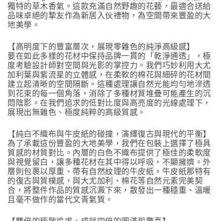
獨特的草木香氣。這款充滿自然野趣的花藝，最適合送給
品味卓絕的摯友作為新居入伙禮物，為空間帶來豐盈的大
地美學。
【高明度下的豐富層次，展現零雜色的純淨高級感】
要在如此多樣的花材中保持品牌一貫的「乾淨通透」，極
度考驗設計師對空間與光影的掌控力。我們巧妙利用大尤
加利葉與紫流星的立體感，在柔軟的棉花與細碎的花材間
建立起清晰的空間隔斷。這種處理讓自然光能均勻地滲透
到花束的每一個角落，消除了多種材質堆疊可能產生的沉
悶陰影。在我們追求的低對比度與高亮度的光線處理下，
展現出無雜色、極度純粹的高級質感。
【純白不織布與牛皮紙的碰撞，演繹復古與現代的平衡】
為了承載這份豐盈的大地美學，我們在包裝上選擇了極具
質感的材質對比。內層的白色不織布提供了極佳的柔軟度
與視覺留白，讓多種花材在其中得以呼吸，不顯擁擠。外
層則包裹以厚重、帶有自然紋理的牛皮紙。牛皮紙那特有
的復古與質樸感，與大尤加利、棉花等自然元素完美契
合，將整件作品的質感沉澱下來，散發出一種穩重、溫暖
且毫不做作的當代文青氣質。