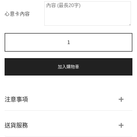
心意卡內容
完
滿
獨
愛
|
棉
加入購物車
花
乾
花
花
束
注意事項
數
量
送貨服務