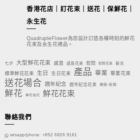
香港花店｜訂花束｜送花｜保鮮花｜
永生花
QuadrupleFlower為您設計訂造各種時刻的鮮花
花束及永生花禮品。
大型鮮花花束
感恩
慰問
七夕
新生
感恩花束
慰問花束
產品
畢業
生日
標準鮮花花束
生日花束
畢業花束
送花場合
週年紀念
週年紀念花束
開張-祝賀
鮮花
鮮花花束
鮮花枱花
聯絡我們
wtsapp/phone: +852 6826 9161