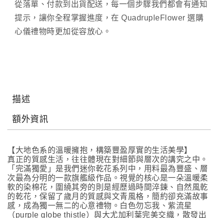
從落單、付款到出貨配送，每一個步驟我們都會有通知
提示，讓你全程掌握進度，在 QuadrupleFlower 選購
心儀禮物時更加從容放心。
描述
額外資訊
【大地色系的溫暖擁抱，構築豐盈厚實的生活美學】
真正的質感生活，往往體現在對細節與層次的講究之中。
「完滿獨愛」是我們迷你乾花系列中，用料最為豐盛、層
次最為分明的一款旗艦級作品。視覺的核心是一朵溫暖柔
軟的染棉花，圍繞其旁的則是經歷過時間淬鍊、自然風乾
的乾花，保留了歲月的質感與文青風格，簡約卻充滿故事
感，成為獨一無二的心意禮物。白色勿忘我、紫流星
（purple globe thistle）與大尤加利葉完美交織，散發出