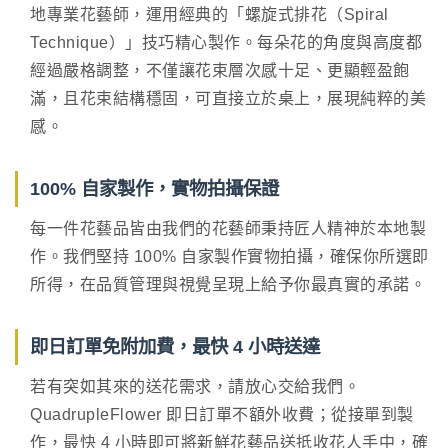
地專業花藝師，運用經典的「螺旋式排花（Spiral
Technique）」技巧精心製作。每朵花的角度與高度都
經過嚴格調整，不僅讓花束層次感十足、更顯輕盈飽
滿，且花束結構穩固，可直接立於桌上，展現純粹的美
感。
100% 自家製作，實物拍攝保證
每一件花藝品皆由我們的花藝師秉持匠人精神於本地製
作。我們堅持 100% 自家製作實物拍攝，確保你所選即
所得，在品質管理與視覺呈現上給予你最真實的承諾。
即日訂單免附加費，最快 4 小時送達
若有突如其來的送花需求，請放心交給我們。
QuadrupleFlower 即日訂單不額外收費；從接單到製
作，最快 4 小時即可將新鮮花藝品送抵收花人手中，確