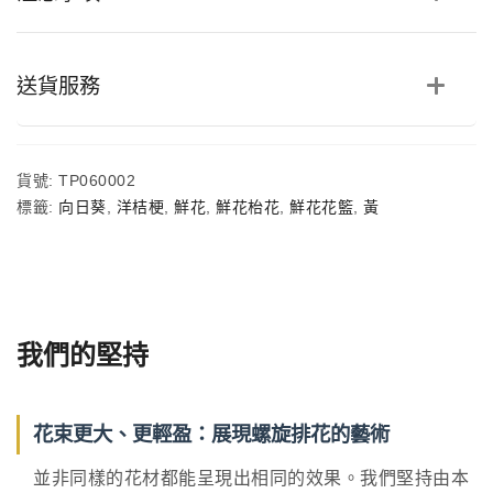
梗
鮮
花
枱
送貨服務
花
心
意
花
貨號:
TP060002
籃
數
標籤:
向日葵
,
洋桔梗
,
鮮花
,
鮮花枱花
,
鮮花花籃
,
黃
量
我們的堅持
花束更大、更輕盈：展現螺旋排花的藝術
並非同樣的花材都能呈現出相同的效果。我們堅持由本