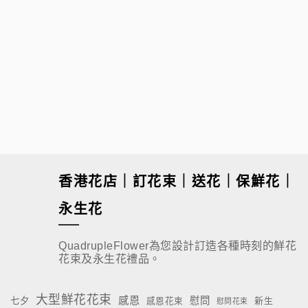
$
780.00
香港花店｜訂花束｜送花｜保鮮花｜
永生花
QuadrupleFlower為您設計訂造各種時刻的鮮花
花束及永生花禮品。
大型鮮花花束
感恩
慰問
七夕
新生
感恩花束
慰問花束