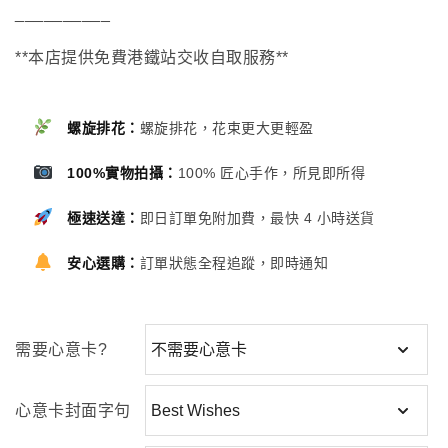
__________
**本店提供免費港鐵站交收自取服務**
螺旋排花：
螺旋排花，花束更大更輕盈
100%實物拍攝：
100% 匠心手作，所見即所得
極速送達：
即日訂單免附加費，最快 4 小時送貨
安心選購：
訂單狀態全程追蹤，即時通知
需要心意卡?
心意卡封面字句