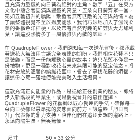
且充滿力量感的向日葵為絕對的主角。數字「五」在東方
文化中蘊含著圓滿與豐盛的寓意，五朵向日葵齊聚一堂，
宛如五輪初升的驕陽，散發著無可匹敵的光芒與熱情。為
了讓整體視覺不至於過度剛烈，我們巧妙地加入了溫潤柔
美的香檳色洋桔梗，以及帶有自然野趣的紅荳與大尤加利
葉，讓這股熱情多了一層優雅與內斂的底蘊。
在 QuadrupleFlower，我們深知每一次送花背後，都承載
著送花人無法用言語完全表達的期盼。我們相信花藝不只
是裝飾，而是一份能觸動心靈的故事；這只花籃不僅是一
份禮物，更是一種對收花者未來無限可能的堅定信念。將
花材安放於溫馨的編織花籃中，省去了尋找花器的煩惱，
讓這份心意一落地便能完美融入生活場景。
這款充滿正向能量的作品，是送給正在創業的朋友、即將
步入新階段的畢業生，或是慶祝晉升的最佳選擇。
QuadrupleFlower 的花藝師以匠心獨運的手法，確保每一
朵向日葵都以最昂揚的姿態面向前方。讓這籃「旭日高
升」代表你的鼎力支持，陪伴他們在追逐夢想的道路上，
永遠向陽生長，無畏無懼。
尺寸
50 × 33 公分