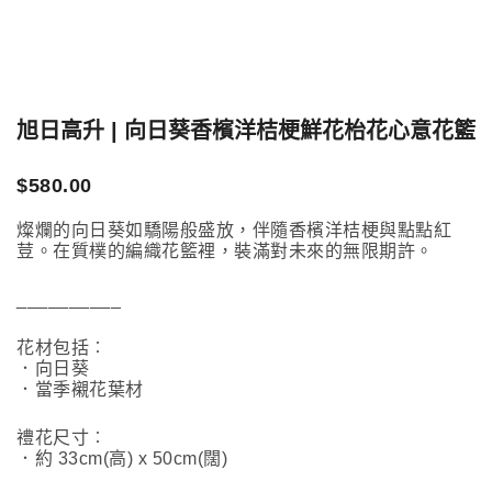
旭日高升 | 向日葵香檳洋桔梗鮮花枱花心意花籃
$
580.00
燦爛的向日葵如驕陽般盛放，伴隨香檳洋桔梗與點點紅
荳。在質樸的編織花籃裡，裝滿對未來的無限期許。
__________
花材包括︰
．向日葵
．當季襯花葉材
禮花尺寸︰
．約 33cm(高) x 50cm(闊)