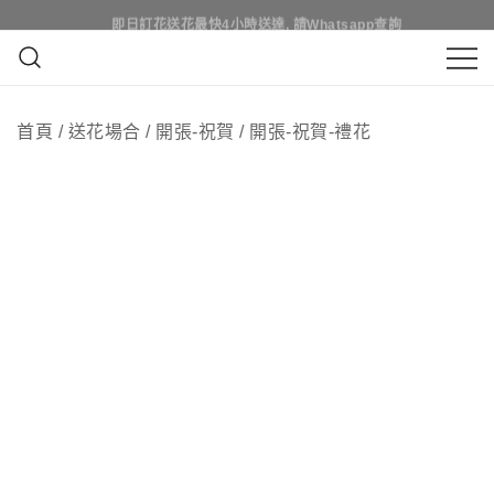
Skip
即日訂花送花最快4小時送達, 請Whatsapp查詢
即日訂花送花最快4小時送達, 請Whatsapp查詢
to
content
鮮花花束 & 永生花花束 | 香港花店 | 度
QuadrupleFlower 啟德新蒲崗花
身訂造及設計鮮花 & 永生花花束
首頁
/
送花場合
/
開張-祝賀
/
開張-祝賀-禮花
店 | 香港花店推介 | 即日送花服
務、鮮花花束及花籃高質客製化
設計