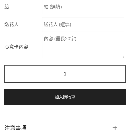
給
送花人
心意卡內容
旭
日
高
升
|
向
加入購物車
日
葵
香
檳
洋
注意事項
桔