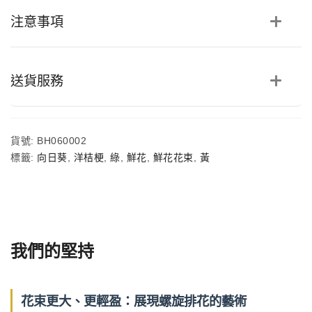
跳
注意事項
舞
蘭
鮮
花
花
送貨服務
束
數
量
貨號:
BH060002
標籤:
向日葵
,
洋桔梗
,
綠
,
鮮花
,
鮮花花束
,
黃
我們的堅持
花束更大、更輕盈：展現螺旋排花的藝術