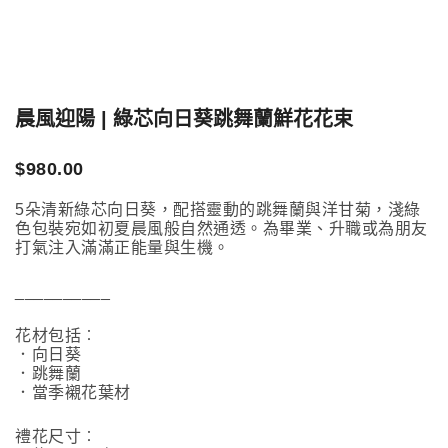
晨風迎陽 | 綠芯向日葵跳舞蘭鮮花花束
$
980.00
5朵清新綠芯向日葵，配搭靈動的跳舞蘭與洋甘菊，淺綠
色包裝宛如初夏晨風般自然通透。為畢業、升職或為朋友
打氣注入滿滿正能量與生機。
__________
花材包括︰
．向日葵
．跳舞蘭
．當季襯花葉材
禮花尺寸︰