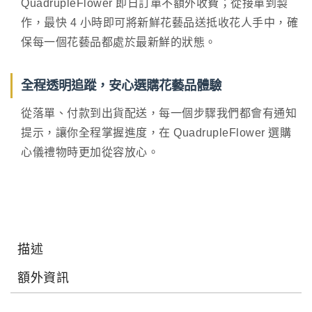
QuadrupleFlower 即日訂單不額外收費；從接單到製
作，最快 4 小時即可將新鮮花藝品送抵收花人手中，確
保每一個花藝品都處於最新鮮的狀態。
全程透明追蹤，安心選購花藝品體驗
從落單、付款到出貨配送，每一個步驟我們都會有通知
提示，讓你全程掌握進度，在 QuadrupleFlower 選購
心儀禮物時更加從容放心。
描述
額外資訊