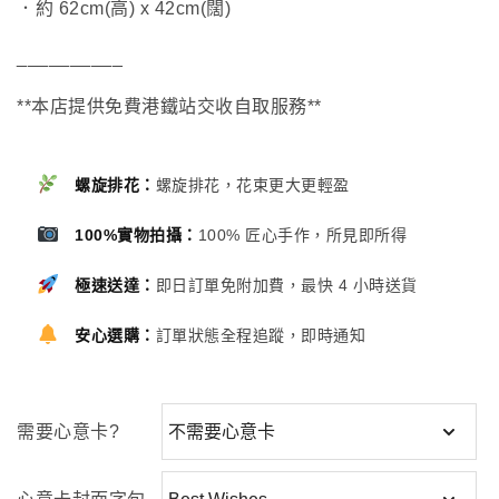
．約 62cm(高) x 42cm(闊)
__________
**本店提供免費港鐵站交收自取服務**
螺旋排花：
螺旋排花，花束更大更輕盈
100%實物拍攝：
100% 匠心手作，所見即所得
極速送達：
即日訂單免附加費，最快 4 小時送貨
安心選購：
訂單狀態全程追蹤，即時通知
需要心意卡?