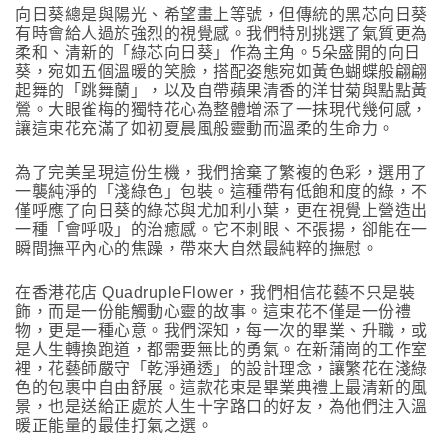
向日葵總是與陽光、希望畫上等號，但傳統的黑芯向日葵
有時會給人過於強烈的視覺感。我們特別挑選了氣質更為
柔和、清新的「綠芯向日葵」作為主角。5朵盛開的向日
葵，宛如五個溫暖的笑臉，搭配姿態宛如黃色蝴蝶般翩翩
起舞的「跳舞蘭」，以及自帶蘋果清香的洋甘菊與點點黃
鶯。大眼雀梅的獨特花心為整體增添了一抹現代幾何感，
讓這束花充滿了如初夏晨風般靈動而溫柔的生命力。
為了完美呈現這份生機，我們捨棄了繁複的色彩，選用了
一襲純淨的「淺綠色」包裝。這種帶有低飽和度的綠，不
僅呼應了向日葵的綠芯與尤加利小葉，更在視覺上營造出
一種「會呼吸」的治癒感。它不刺眼、不張揚，卻能在一
瞬間撫平內心的焦躁，帶來大自然最純粹的撫慰。
在香港花店 QuadrupleFlower，我們相信花藝不只是裝
飾，而是一份能觸動心靈的故事。這束花不僅是一份禮
物，更是一種心意。我們深知，每一次的畢業、升職，或
是人生轉換跑道，都需要無比的勇氣。在新蒲崗的工作室
裡，花藝師嚴守「乾淨通透」的設計理念，讓繁花在淺綠
色的包裹中自由舒展。這款花束是畢業典禮上最清新的風
景，也是送給正處於人生十字路口的好友，為他們注入溫
暖正能量的最佳打氣之選。