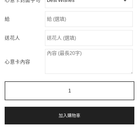
心意卡封面字句
給
送花人
心意卡內容
晨
風
迎
陽
|
綠
加入購物車
芯
向
日
葵