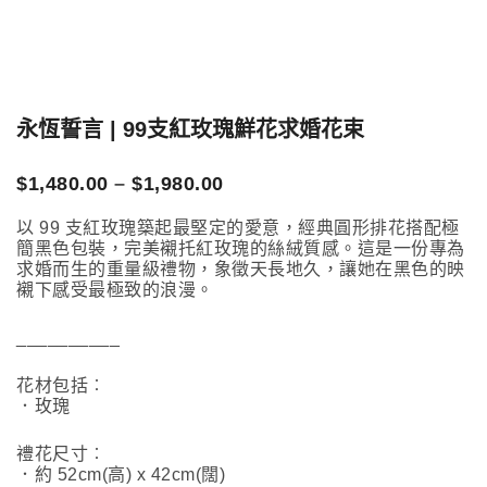
永恆誓言 | 99支紅玫瑰鮮花求婚花束
Price
$
1,480.00
–
$
1,980.00
range:
$1,480.00
以 99 支紅玫瑰築起最堅定的愛意，經典圓形排花搭配極
簡黑色包裝，完美襯托紅玫瑰的絲絨質感。這是一份專為
through
求婚而生的重量級禮物，象徵天長地久，讓她在黑色的映
$1,980.00
襯下感受最極致的浪漫。
__________
花材包括︰
．玫瑰
禮花尺寸︰
．約 52cm(高) x 42cm(闊)