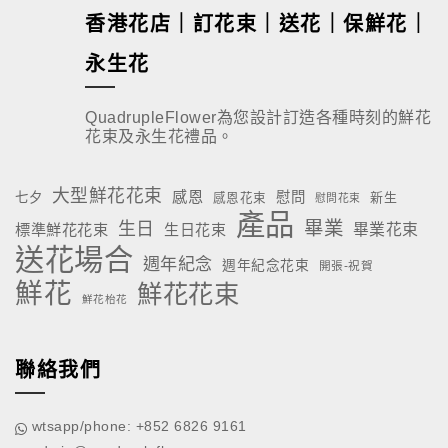
香港花店｜訂花束｜送花｜保鮮花｜
永生花
QuadrupleFlower為您設計訂造各種時刻的鮮花
花束及永生花禮品。
大型鮮花花束
感恩
慰問
七夕
新生
感恩花束
慰問花束
產品
畢業
生日
標準鮮花花束
生日花束
畢業花束
送花場合
週年紀念
週年紀念花束
開張-祝賀
鮮花
鮮花花束
鮮花枱花
聯絡我們
wtsapp/phone: +852 6826 9161