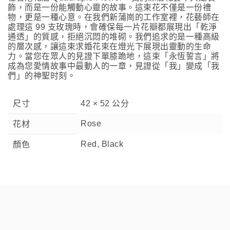
飾，而是一份能觸動心靈的故事。這束花不僅是一份禮
物，更是一種心意。在我們新蒲崗的工作室裡，花藝師在
處理這 99 支玫瑰時，會確保每一片花瓣都展現出「乾淨
通透」的質感，拒絕沉悶的堆砌。我們追求的是一種高級
的層次感，讓這束求婚花束在燈光下展現出靈動的生命
力。當您在眾人的見證下單膝跪地，這束「永恆誓言」將
成為您愛情故事中最動人的一章，見證從「我」變成「我
們」的神聖时刻。
尺寸
42 × 52 公分
Rose
花材
Red, Black
顏色