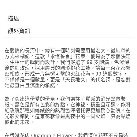
描述
額外資訊
在愛情的長河中，總有一個時刻需要用最宏大、最純粹的
方式來標記。這款「永恆誓言」花束，便是為了那個決定
一生相伴的瞬間而設計。我們嚴選了 99 支飽滿、色澤深
邃的紅玫瑰，採用經典的圓形排花工藝，讓每一朵花都緊
密相依，形成一片無懈可擊的火紅花海。99 這個數字，
不僅僅是一個數量，更是「天長地久」的代名詞，是您對
她最直白且沉重的承諾。
為了突出這份愛的份量，我們選擇了質感的消光黑包裝
紙。黑色是所有色彩的終點，它神祕、穩重且深邃，能將
紅玫瑰那種如絲絨般的熱烈色澤襯托得更加驚心動魄。在
光影交錯間，這束花就像是黑夜中的一團火焰，只為點燃
彼此的未來。
在香港花店 Quadruple Flower，我們深信花藝不只是裝