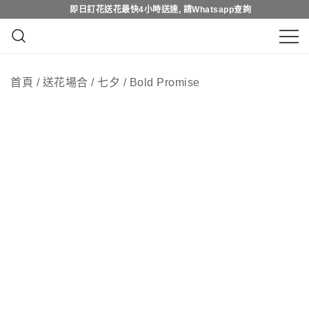
Skip
即日訂花送花最快4小時送達, 請Whatsapp查詢
即日訂花送花最快4小時送達, 請Whatsapp查詢
to
content
鮮花花束 & 永生花花束 | 香港花店 | 度
QuadrupleFlower 啟德新蒲崗花
身訂造及設計鮮花 & 永生花花束
首頁
/
送花場合
/
七夕
/
Bold Promise
店 | 香港花店推介 | 即日送花服
務、鮮花花束及花籃高質客製化
設計