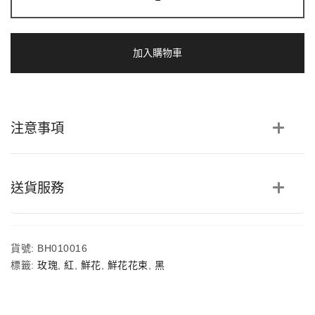
誓
言
|
99
加入購物車
支
紅
玫
瑰
鮮
注意事項
花
求
婚
花
束
送貨服務
數
量
貨號:
BH010016
標籤:
玫瑰
,
紅
,
鮮花
,
鮮花花束
,
黑