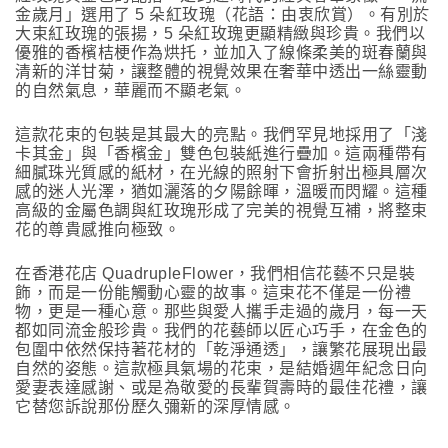
金歲月」選用了 5 朵紅玫瑰（花語：由衷欣賞）。有別於
大束紅玫瑰的張揚，5 朵紅玫瑰更顯精緻與珍貴。我們以
優雅的香檳桔梗作為烘托，並加入了線條柔美的斑春蘭與
清新的洋甘菊，讓整體的視覺效果在奢華中透出一絲靈動
的自然氣息，華麗而不顯老氣。
這款花束的包裝是其最大的亮點。我們罕見地採用了「淺
卡其金」與「香檳金」雙色包裝紙進行疊加。這兩種帶有
細膩珠光質感的紙材，在光線的照射下會折射出極具層次
感的迷人光澤，猶如灑落的夕陽餘暉，溫暖而閃耀。這種
高級的金屬色調與紅玫瑰形成了完美的視覺互補，將整束
花的尊貴感推向極致。
在香港花店 QuadrupleFlower，我們相信花藝不只是裝
飾，而是一份能觸動心靈的故事。這束花不僅是一份禮
物，更是一種心意。那些與愛人攜手走過的歲月，每一天
都如同流金般珍貴。我們的花藝師以匠心巧手，在金色的
包圍中依然保持著花材的「乾淨通透」，讓繁花展現出最
自然的姿態。這款極具氣場的花束，是結婚週年紀念日向
愛妻表達感謝、或是為敬愛的長輩賀壽時的最佳花禮，讓
它替您訴說那份歷久彌新的深厚情感。