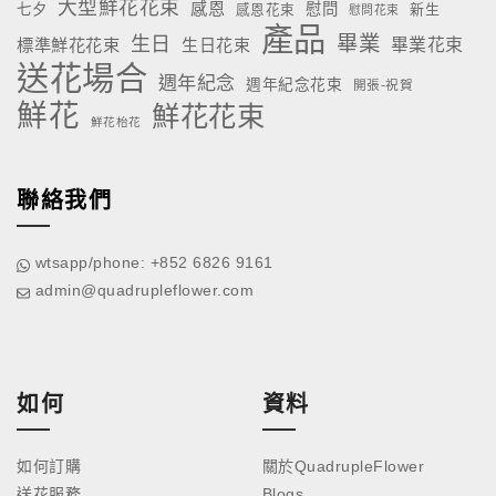
大型鮮花花束
感恩
慰問
七夕
新生
感恩花束
慰問花束
產品
畢業
生日
標準鮮花花束
生日花束
畢業花束
送花場合
週年紀念
週年紀念花束
開張-祝賀
鮮花
鮮花花束
鮮花枱花
聯絡我們
wtsapp/phone: +852 6826 9161
admin@quadrupleflower.com
如何
資料
如何訂購
關於QuadrupleFlower
送花服務
Blogs