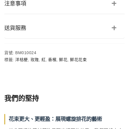
注意事項
梗
鮮
花
花
束
送貨服務
數
量
貨號:
BM010024
標籤:
洋桔梗
,
玫瑰
,
紅
,
香檳
,
鮮花
,
鮮花花束
我們的堅持
花束更大、更輕盈：展現螺旋排花的藝術