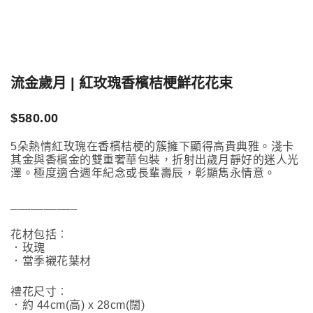
流金歲月 | 紅玫瑰香檳桔梗鮮花花束
$
580.00
5朵熱情紅玫瑰在香檳桔梗的簇擁下顯得高貴典雅。淺卡
其金與香檳金的雙重奢華包裝，折射出歲月靜好的迷人光
澤。極度適合週年紀念或長輩壽辰，彰顯雋永情意。
__________
花材包括︰
．玫瑰
．當季襯花葉材
禮花尺寸︰
．約 44cm(高) x 28cm(闊)