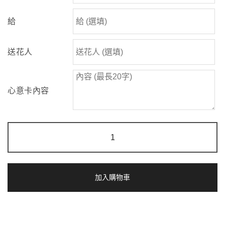
給
送花人
心意卡內容
流
金
歲
月
|
紅
加入購物車
玫
瑰
香
檳
桔