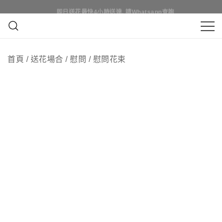
Skip
即日買花最快4小時送達, 請Whatsapp查詢
即日送花最快4小時送達, 請Whatsapp查詢
to
content
鮮花花束 & 永生花花束 | 香港花店 | 度
QuadrupleFlower 啟德新蒲崗花
身訂造及設計鮮花 & 永生花花束
首頁
/
送花場合
/
慰問
/
慰問花束
店 | 香港花店推介 | 即日送花服
務、鮮花花束及花籃高質客製化
設計