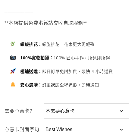
__________
**本店提供免費港鐵站交收自取服務**
螺旋排花：
螺旋排花，花束更大更輕盈
100%實物拍攝：
100% 匠心手作，所見即所得
極速送達：
即日訂單免附加費，最快 4 小時送貨
安心選購：
訂單狀態全程追蹤，即時通知
需要心意卡?
心意卡封面字句