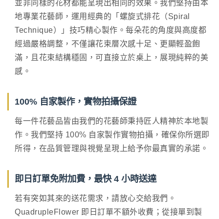
並非同樣的花材都能呈現出相同的效果。我們堅持由本
地專業花藝師，運用經典的「螺旋式排花（Spiral
Technique）」技巧精心製作。每朵花的角度與高度都
經過嚴格調整，不僅讓花束層次感十足、更顯輕盈飽
滿，且花束結構穩固，可直接立於桌上，展現純粹的美
感。
100% 自家製作，實物拍攝保證
每一件花藝品皆由我們的花藝師秉持匠人精神於本地製
作。我們堅持 100% 自家製作實物拍攝，確保你所選即
所得，在品質管理與視覺呈現上給予你最真實的承諾。
即日訂單免附加費，最快 4 小時送達
若有突如其來的送花需求，請放心交給我們。
QuadrupleFlower 即日訂單不額外收費；從接單到製