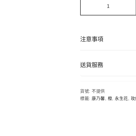
玻
璃
罩
|
永
生
花
注意事項
康
乃
馨
玻
璃
送貨服務
圓
罩
數
量
貨號:
不提供
標籤:
康乃馨
,
橙
,
永生花
,
玫