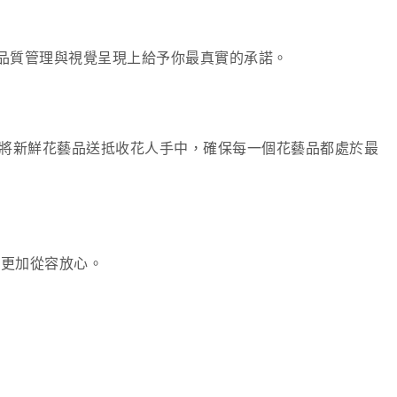
在品質管理與視覺呈現上給予你最真實的承諾。
小時即可將新鮮花藝品送抵收花人手中，確保每一個花藝品都處於最
物時更加從容放心。