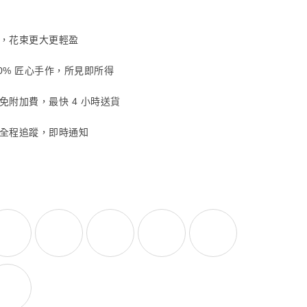
，花束更大更輕盈
00% 匠心手作，所見即所得
免附加費，最快 4 小時送貨
全程追蹤，即時通知
圓
色-康乃馨-圓
甜蜜粉紅色-康乃馨-圓
復古橙色-康乃馨-圓
閃亮香檳色-康乃馨-圓
輕奢白色-康乃馨-圓
清新薄荷綠色-康乃
-圓
-康乃馨-圓
浪漫淺紫色-康乃馨-圓