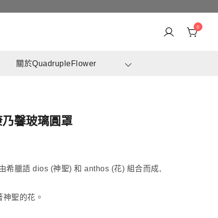
0
身訂造及設計鮮花 & 永生花花束
崗花店 | 香港花店推介 | 即日送花服務、鮮花花束及花籃
關於QuadrupleFlower
高質客製化設計
花康乃馨玻璃圓罩
由希臘語 dios (神聖) 和 anthos (花) 組合而成,
著神聖的花。