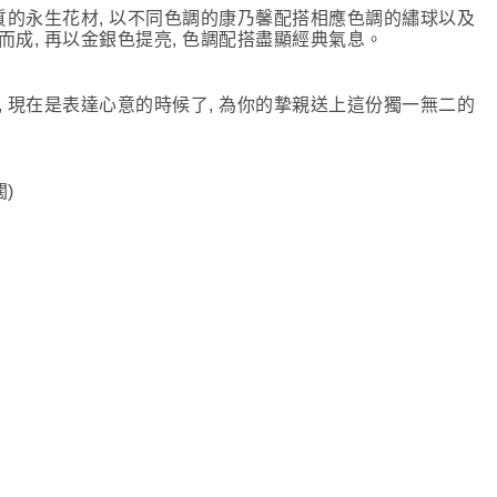
質的永生花材, 以不同色調的康乃馨配搭相應色調的繡球以及
成, 再以金銀色提亮, 色調配搭盡顯經典氣息。
 現在是表達心意的時候了, 為你的摯親送上這份獨一無二的
闊)