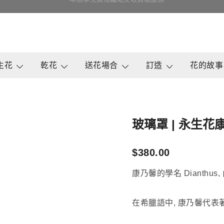
即日訂花送花最快4小時送達, 請Whatsapp查詢
鮮花花束 & 永生花花束 | 香港花店 | 度
QuadrupleFlower 啟德新蒲
生花
乾花
送花場合
訂造
花的故事
玻璃罩 | 永生
$
380.00
康乃馨的學名 Dianthus, 
在希臘語中, 康乃馨代表