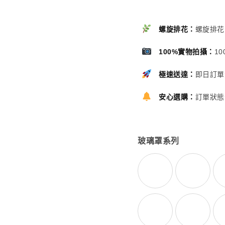
螺旋排花：
螺旋排花
100%實物拍攝：
1
極速送達：
即日訂單
安心選購：
訂單狀態
玻璃罩系列
經典紅色-康乃馨-
熱情桃紅
海洋淺藍色-康乃馨
典雅紫色