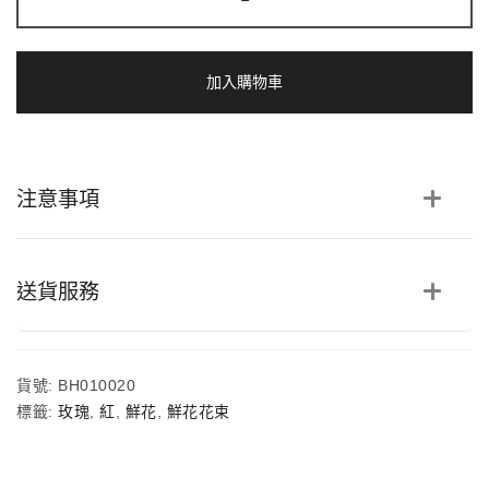
印
記
|
66
加入購物車
支
紅
玫
瑰
心
注意事項
形
鮮
花
求
婚
送貨服務
花
束
數
量
貨號:
BH010020
標籤:
玫瑰
,
紅
,
鮮花
,
鮮花花束