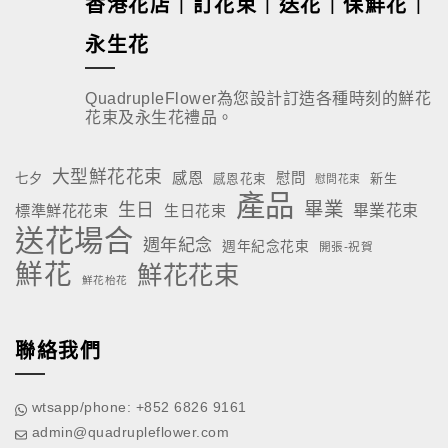
香港花店｜訂花束｜送花｜保鮮花｜
永生花
QuadrupleFlower為您設計訂造各種時刻的鮮花
花束及永生花禮品。
大型鮮花花束
感恩
慰問
七夕
新生
感恩花束
慰問花束
產品
畢業
生日
標準鮮花花束
生日花束
畢業花束
送花場合
週年紀念
週年紀念花束
開張-祝賀
鮮花
鮮花花束
鮮花枱花
聯絡我們
wtsapp/phone: +852 6826 9161
admin@quadrupleflower.com