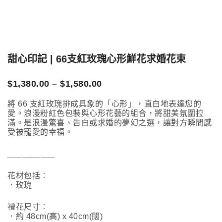
甜心印記 | 66支紅玫瑰心形鮮花求婚花束
Price
$
1,380.00
–
$
1,580.00
range:
$1,380.00
將 66 支紅玫瑰排成具象的「心形」，直白地表達您的
愛。浪漫粉紅色包裝與心形花藝的組合，將甜美氛圍拉
through
滿。是浪漫驚喜、告白或求婚的夢幻之選，讓對方瞬間感
$1,580.00
受被寵愛的幸福。
__________
花材包括︰
．玫瑰
禮花尺寸︰
．約 48cm(高) x 40cm(闊)