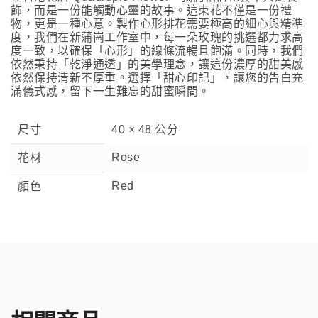
飾，而是一份能觸動心靈的故事。這束花不僅是一份禮
物，更是一種心意。製作心形排花需要極高的細心與精準
度，我們在新蒲崗工作室中，每一朵玫瑰的挑選都力求高
度一致，以確保「心形」的線條流暢且飽滿。同時，我們
依然秉持「乾淨通透」的美學理念，讓這份濃厚的甜美感
依然保持清新不厚重。選擇「甜心印記」，讓您的告白充
滿儀式感，留下一生難忘的甜蜜瞬間。
尺寸
40 × 48 公分
Rose
花材
Red
顏色