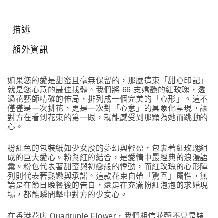
描述
額外資訊
如果您的愛是甜蜜且毫無保留的，那麼這束「甜心印記」
就是您心意的最佳載體。我們將 66 支嬌艷的紅玫瑰，透
過花藝師精確的佈局，排列成一個完美的「心形」。這不
僅僅是一次排花，更是一次對「心意」的具象化呈現，讓
對方在看到花束的第一眼，就能感受到那顆為她而跳動的
心。
粉紅色的包裝紙如少女般的夢幻與輕盈，包裹著紅玫瑰組
成的巨大愛心。粉與紅的結合，是愛情中最經典的浪漫語
彙。粉色代表著甜蜜與初戀般的悸動，而紅玫瑰的心形陣
列則代表著熱戀與承諾。這款花束自帶「驚喜」屬性，無
論是在節日晚餐後的告白，還是在充滿粉紅泡泡的求婚現
場，都能瞬間擊中對方的少女心。
在香港花店 Quadruple Flower，我們相信花藝不只是裝