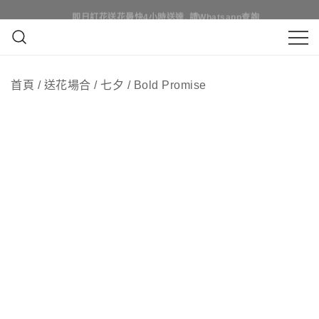
Skip
即日訂花送花最快4小時送達, 請Whatsapp查詢
即日訂花送花最快4小時送達, 請Whatsapp查詢
to
content
鮮花花束 & 永生花花束 | 香港花店 | 度
QuadrupleFlower 啟德新蒲崗花
身訂造及設計鮮花 & 永生花花束
首頁
/
送花場合
/
七夕
/
Bold Promise
店 | 香港花店推介 | 即日送花服
務、鮮花花束及花籃高質客製化
設計