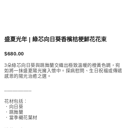
盛夏光年 | 綠芯向日葵香檳桔梗鮮花花束
$
680.00
3朵綠芯向日葵與跳舞蘭交織出極致溫暖的橙黃色調，宛
如將一抹盛夏陽光擁入懷中。探病慰問、生日祝福或傳遞
感恩的陽光治癒之選。
__________
花材包括︰
．向日葵
．跳舞蘭
．當季襯花葉材