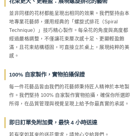
花束更大、更輕盈：展現螺旋排花的藝術
並非同樣的花材都能呈現出相同的效果。我們堅持由本
地專業花藝師，運用經典的「螺旋式排花（Spiral
Technique）」技巧精心製作。每朵花的角度與高度都
經過嚴格調整，不僅讓花束層次感十足、更顯輕盈飽
滿，且花束結構穩固，可直接立於桌上，展現純粹的美
感。
100% 自家製作，實物拍攝保證
每一件花藝品皆由我們的花藝師秉持匠人精神於本地製
作。我們堅持 100% 自家製作實物拍攝，確保你所選即
所得，在品質管理與視覺呈現上給予你最真實的承諾。
即日訂單免附加費，最快 4 小時送達
若有突如其來的送花需求，請放心交給我們。