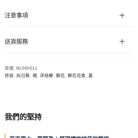
葵
香
注意事項
檳
桔
梗
鮮
花
送貨服務
花
束
數
量
貨號:
BL060011
標籤:
向日葵
,
橙
,
洋桔梗
,
鮮花
,
鮮花花束
,
黃
我們的堅持