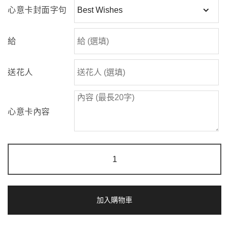
心意卡封面字句
給
送花人
心意卡內容
盛
夏
光
年
|
綠
加入購物車
芯
向
日