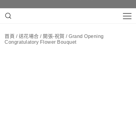
Skip
即日訂花送花最快4小時送達, 請Whatsapp查詢
即日訂花送花最快4小時送達, 請Whatsapp查詢
to
content
鮮花花束 & 永生花花束 | 香港花店 | 度
QuadrupleFlower 啟德新蒲崗花
身訂造及設計鮮花 & 永生花花束
首頁
/
送花場合
/
開張-祝賀
/
Grand Opening
店 | 香港花店推介 | 即日送花服
Congratulatory Flower Bouquet
務、鮮花花束及花籃高質客製化
設計