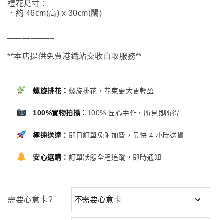
禮花尺寸︰
．約 46cm(高) x 30cm(闊)
__________
**本店提供免費港鐵站交收自取服務**
螺旋排花：
螺旋排花，花束更大更輕盈
100%實物拍攝：
100% 匠心手作，所見即所得
極速送達：
即日訂單免附加費，最快 4 小時送貨
安心選購：
訂單狀態全程追蹤，即時通知
需要心意卡?