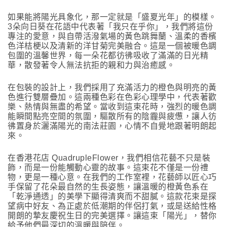
如果能將陽光具象化，那一定就是「盛夏光年」的模樣。
3朵向日葵在花語中代表著「我只在乎你」，我們將這份
專注的愛意，與自帶活潑氣場的黃色跳舞蘭、溫柔的香檳
色洋桔梗以及清新的洋甘菊完美融合。這是一個被暖色調
包圍的溫馨世界，每一朵花都彷彿吸收了滿滿的日光精
華，散發著令人無法抗拒的親和力與治癒感。
在包裝的設計上，我們採用了充滿活力的橙色與明亮的黃
色進行雙層疊加。這兩種色彩在色彩心理學中，代表著歡
樂、熱情與無盡的希望。當收到這束花時，強烈的暖色調
能瞬間點亮空間的氛圍，驅散所有的陰霾與疲憊，讓人彷
彿置身於灑滿陽光的南法莊園，心情不自覺地跟著明朗起
來。
在香港花店 QuadrupleFlower，我們相信花藝不只是裝
飾，而是一份能觸動心靈的故事。這束花不僅是一份禮
物，更是一種心意。在我們的工作室裡，花藝師以匠心巧
手保留了花朵最自然的生長姿態，讓溫暖的橙黃色系在
「乾淨通透」的美學下顯得清爽而不甜膩。這款花束是探
望病中好友、為正處於低潮期的伴侶打氣，或是送給性格
開朗的摯友慶祝生日的完美選擇。讓這束「陽光」，替你
給予他們最深切的溫暖與陪伴。