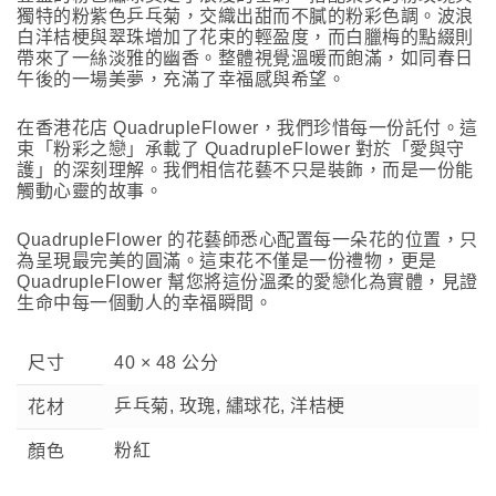
獨特的粉紫色乒乓菊，交織出甜而不膩的粉彩色調。波浪
白洋桔梗與翠珠增加了花束的輕盈度，而白臘梅的點綴則
帶來了一絲淡雅的幽香。整體視覺溫暖而飽滿，如同春日
午後的一場美夢，充滿了幸福感與希望。
在香港花店 QuadrupleFlower，我們珍惜每一份託付。這
束「粉彩之戀」承載了 QuadrupleFlower 對於「愛與守
護」的深刻理解。我們相信花藝不只是裝飾，而是一份能
觸動心靈的故事。
QuadrupleFlower 的花藝師悉心配置每一朵花的位置，只
為呈現最完美的圓滿。這束花不僅是一份禮物，更是
QuadrupleFlower 幫您將這份溫柔的愛戀化為實體，見證
生命中每一個動人的幸福瞬間。
尺寸
40 × 48 公分
乒乓菊, 玫瑰, 繡球花, 洋桔梗
花材
粉紅
顏色