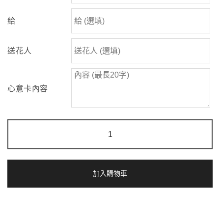
給
送花人
心意卡內容
粉
彩
之
戀
|
粉
加入購物車
紅
繡
球
乒
乓