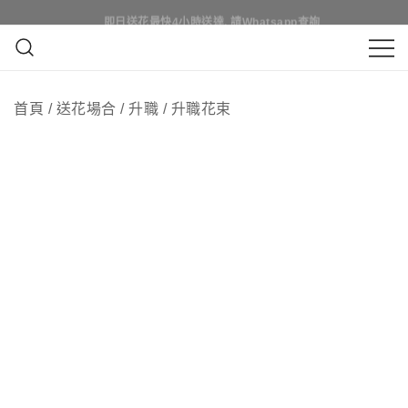
Skip
即日買花最快4小時送達, 請Whatsapp查詢
即日送花最快4小時送達, 請Whatsapp查詢
to
content
鮮花花束 & 永生花花束 | 香港花店 | 度
QuadrupleFlower 啟德新蒲崗花
身訂造及設計鮮花 & 永生花花束
首頁
/
送花場合
/
升職
/
升職花束
店 | 香港花店推介 | 即日送花服
務、鮮花花束及花籃高質客製化
設計