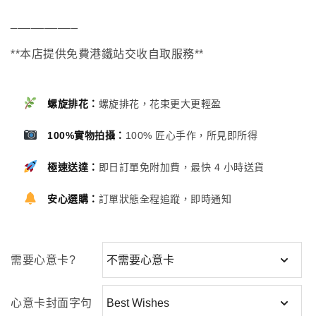
__________
**本店提供免費港鐵站交收自取服務**
螺旋排花：
螺旋排花，花束更大更輕盈
100%實物拍攝：
100% 匠心手作，所見即所得
極速送達：
即日訂單免附加費，最快 4 小時送貨
安心選購：
訂單狀態全程追蹤，即時通知
需要心意卡?
心意卡封面字句