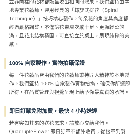
並非同樣的花材都能呈現出相同的效果。我們堅持由本
地專業花藝師，運用經典的「螺旋式排花（Spiral
Technique）」技巧精心製作。每朵花的角度與高度都
經過嚴格調整，不僅讓花束層次感十足、更顯輕盈飽
滿，且花束結構穩固，可直接立於桌上，展現純粹的美
感。
100% 自家製作，實物拍攝保證
每一件花藝品皆由我們的花藝師秉持匠人精神於本地製
作。我們堅持 100% 自家製作實物拍攝，確保你所選即
所得，在品質管理與視覺呈現上給予你最真實的承諾。
即日訂單免附加費，最快 4 小時送達
若有突如其來的送花需求，請放心交給我們。
QuadrupleFlower 即日訂單不額外收費；從接單到製