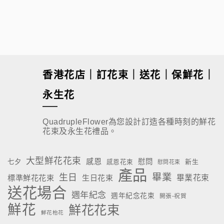
$
880.00
香港花店｜訂花束｜送花｜保鮮花｜
永生花
QuadrupleFlower為您設計訂造各種時刻的鮮花
花束及永生花禮品。
大型鮮花花束
感恩
慰問
七夕
新生
感恩花束
慰問花束
產品
畢業
生日
標準鮮花花束
生日花束
畢業花束
送花場合
週年紀念
週年紀念花束
開張-祝賀
鮮花
鮮花花束
鮮花枱花