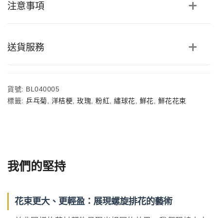
注意事項
菊
鮮
花
花
束
送貨服務
數
量
貨號:
BL040005
標籤:
乒乓菊
,
洋桔梗
,
玫瑰
,
粉紅
,
繡球花
,
鮮花
,
鮮花花束
我們的堅持
花束更大、更輕盈：展現螺旋排花的藝術