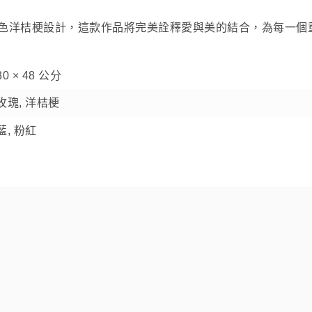
色洋桔梗設計，這款作品將完美詮釋愛與美的結合，為每一個
30 × 48 公分
玫瑰, 洋桔梗
藍, 粉紅