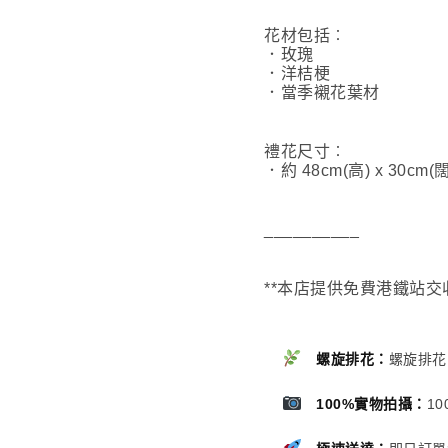
花材包括︰
．玫瑰
．洋桔梗
．當季襯花葉材
禮花尺寸︰
．約 48cm(高) x 30cm(闊
__________
**本店提供免費港鐵站交
螺旋排花：
螺旋排花
100%實物拍攝：
1