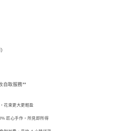
)
收自取服務**
，花束更大更輕盈
00% 匠心手作，所見即所得