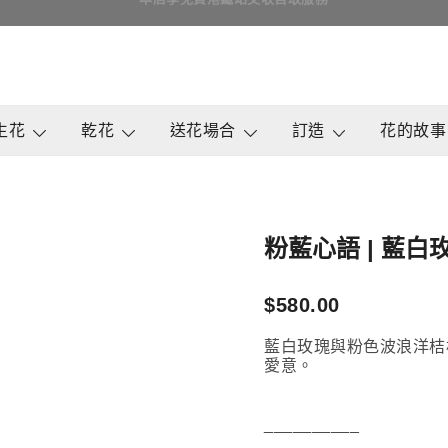
即日訂花送花最快4小時送達, 請Whatsapp查詢
鮮花花束 & 永生花花束 | 香港花店 | 度
QuadrupleFlower 啟德新蒲
生花
乾花
送花場合
訂造
花的故事
粉藍心語 | 藍
$
580.00
藍白玫瑰與粉色波浪洋桔
愛意。
__________