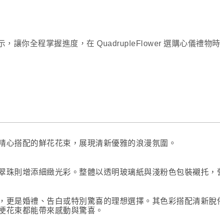
你全程掌握進度，在 QuadrupleFlower 選購心儀禮
精心搭配的鮮花花束，展現清新優雅的浪漫氛圍。
翠珠則增添細緻光彩。整體以透明玻璃紙與淺粉色包裝襯托，
，更是婚禮、告白或特別驚喜的理想選擇。其色彩搭配清新脫
梗花束都能帶來感動與驚喜。