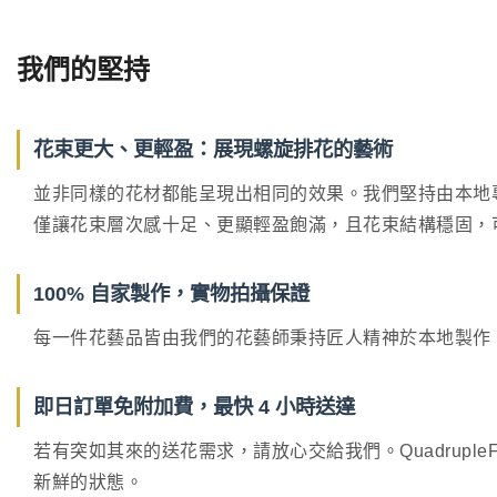
我們的堅持
花束更大、更輕盈：展現螺旋排花的藝術
並非同樣的花材都能呈現出相同的效果。我們堅持由本地專業花
僅讓花束層次感十足、更顯輕盈飽滿，且花束結構穩固，
100% 自家製作，實物拍攝保證
每一件花藝品皆由我們的花藝師秉持匠人精神於本地製作。
即日訂單免附加費，最快 4 小時送達
若有突如其來的送花需求，請放心交給我們。Quadrupl
新鮮的狀態。