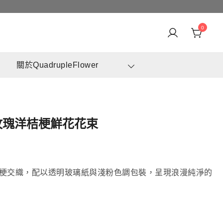
0
身訂造及設計鮮花 & 永生花花束
崗花店 | 香港花店推介 | 即日送花服務、鮮花花束及花籃
關於QuadrupleFlower
高質客製化設計
白玫瑰洋桔梗鮮花花束
梗交織，配以透明玻璃紙與淺粉色調包裝，呈現浪漫純淨的