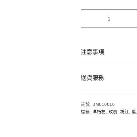
粉
藍
心
語
|
藍
白
注意事項
玫
瑰
洋
桔
梗
送貨服務
鮮
花
花
束
貨號:
BM010010
數
量
標籤:
洋桔梗
,
玫瑰
,
粉紅
,
藍