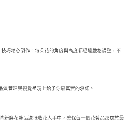
e）」技巧精心製作。每朵花的角度與高度都經過嚴格調整，不
在品質管理與視覺呈現上給予你最真實的承諾。
小時即可將新鮮花藝品送抵收花人手中，確保每一個花藝品都處於最