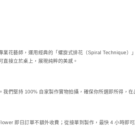
藝師，運用經典的「螺旋式排花（Spiral Techniqu
可直接立於桌上，展現純粹的美感。
我們堅持 100% 自家製作實物拍攝，確保你所選即所得，
eFlower 即日訂單不額外收費；從接單到製作，最快 4 