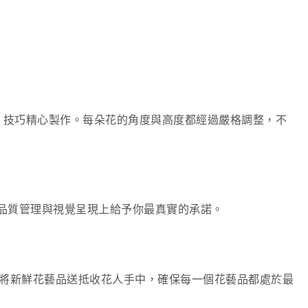
e）」技巧精心製作。每朵花的角度與高度都經過嚴格調整，不
在品質管理與視覺呈現上給予你最真實的承諾。
小時即可將新鮮花藝品送抵收花人手中，確保每一個花藝品都處於最