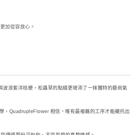
物時更加從容放心。
與波浪紫洋桔梗，松蟲草的點綴更增添了一抹獨特的藝術氣
QuadrupleFlower 相信，唯有最複雜的工序才能襯托出
言，為您傳遞那份沉甸甸、不容忽視的真摯情感。