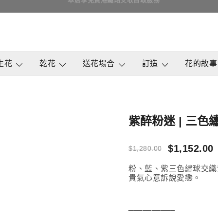
即日訂花送花最快4小時送達, 請Whatsapp查詢
鮮花花束 & 永生花花束 | 香港花店 | 度
QuadrupleFlower 啟德新蒲
生花
乾花
送花場合
訂造
花的故事
紫醉粉迷 | 三
Original
$
1,152.00
$
1,280.00
price
p
粉、藍、紫三色繡球交織
was:
i
貴氣心意訴說愛戀。
$1,280.00.
$
__________