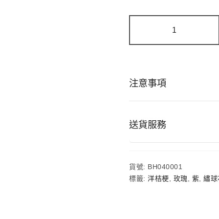
紫
醉
粉
迷
|
三
色
注意事項
繡
球
紫
玫
瑰
送貨服務
鮮
花
花
束
貨號:
BH040001
數
量
標籤:
洋桔梗
,
玫瑰
,
紫
,
繡球