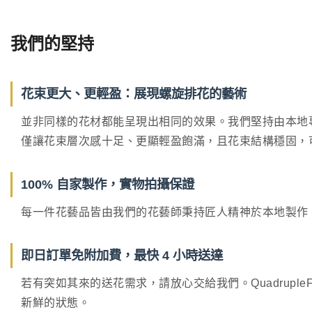
我們的堅持
花束更大、更輕盈：展現螺旋排花的藝術
並非同樣的花材都能呈現出相同的效果。我們堅持由本地專業花
僅讓花束層次感十足、更顯輕盈飽滿，且花束結構穩固，
100% 自家製作，實物拍攝保證
每一件花藝品皆由我們的花藝師秉持匠人精神於本地製作。
即日訂單免附加費，最快 4 小時送達
若有突如其來的送花需求，請放心交給我們。Quadrupl
新鮮的狀態。