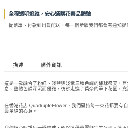
全程透明追蹤，安心選購花藝品體驗
從落單、付款到出貨配送，每一個步驟我們都會有通知提示，讓
描述
額外資訊
這是一款融合了粉紅、淺藍與淺紫三種色調的繡球盛宴，巨
息。整體色調深沉而優雅，彷彿走進了莫奈的筆下花園，充
在香港花店 QuadrupleFlower，我們堅持每一束花都
最單純的心意。
我們細心呵護每一瓣繡球，確保這份華麗能完美呈現。這不只是視