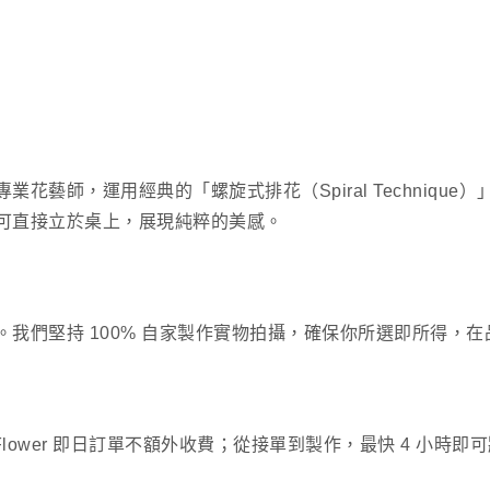
藝師，運用經典的「螺旋式排花（Spiral Techniqu
可直接立於桌上，展現純粹的美感。
我們堅持 100% 自家製作實物拍攝，確保你所選即所得，
eFlower 即日訂單不額外收費；從接單到製作，最快 4 