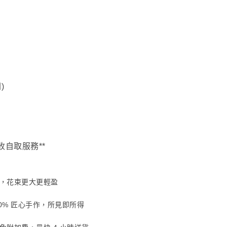
)
收自取服務**
，花束更大更輕盈
00% 匠心手作，所見即所得