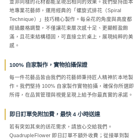
並非同樣的花材都能呈現出相同的效果。我們堅持由本
地專業花藝師，運用經典的「螺旋式排花（Spiral
Technique）」技巧精心製作。每朵花的角度與高度都
經過嚴格調整，不僅讓花束層次感十足、更顯輕盈飽
滿，且花束結構穩固，可直接立於桌上，展現純粹的美
感。
100% 自家製作，實物拍攝保證
每一件花藝品皆由我們的花藝師秉持匠人精神於本地製
作。我們堅持 100% 自家製作實物拍攝，確保你所選即
所得，在品質管理與視覺呈現上給予你最真實的承諾。
即日訂單免附加費，最快 4 小時送達
若有突如其來的送花需求，請放心交給我們。
QuadrupleFlower 即日訂單不額外收費；從接單到製