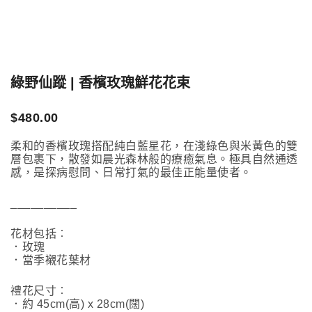
綠野仙蹤 | 香檳玫瑰鮮花花束
$
480.00
柔和的香檳玫瑰搭配純白藍星花，在淺綠色與米黃色的雙
層包裹下，散發如晨光森林般的療癒氣息。極具自然通透
感，是探病慰問、日常打氣的最佳正能量使者。
__________
花材包括︰
．玫瑰
．當季襯花葉材
禮花尺寸︰
．約 45cm(高) x 28cm(闊)