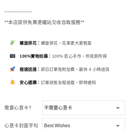
__________
**本店提供免費港鐵站交收自取服務**
螺旋排花：
螺旋排花，花束更大更輕盈
100%實物拍攝：
100% 匠心手作，所見即所得
極速送達：
即日訂單免附加費，最快 4 小時送貨
安心選購：
訂單狀態全程追蹤，即時通知
需要心意卡?
心意卡封面字句