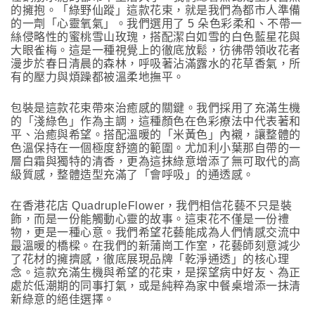
的擁抱。「綠野仙蹤」這款花束，就是我們為都市人準備
的一劑「心靈氧氣」。我們選用了 5 朵色彩柔和、不帶一
絲侵略性的蜜桃雪山玫瑰，搭配潔白如雪的白色藍星花與
大眼雀梅。這是一種視覺上的徹底放鬆，彷彿帶領收花者
漫步於春日清晨的森林，呼吸著沾滿露水的花草香氣，所
有的壓力與煩躁都被溫柔地撫平。
包裝是這款花束帶來治癒感的關鍵。我們採用了充滿生機
的「淺綠色」作為主調，這種顏色在色彩療法中代表著和
平、治癒與希望。搭配溫暖的「米黃色」內襯，讓整體的
色溫保持在一個極度舒適的範圍。尤加利小葉那自帶的一
層白霜與獨特的清香，更為這抹綠意增添了無可取代的高
級質感，整體造型充滿了「會呼吸」的通透感。
在香港花店 QuadrupleFlower，我們相信花藝不只是裝
飾，而是一份能觸動心靈的故事。這束花不僅是一份禮
物，更是一種心意。我們希望花藝能成為人們情感交流中
最溫暖的橋樑。在我們的新蒲崗工作室，花藝師刻意減少
了花材的擁擠感，徹底展現品牌「乾淨通透」的核心理
念。這款充滿生機與希望的花束，是探望病中好友、為正
處於低潮期的同事打氣，或是純粹為家中餐桌增添一抹清
新綠意的絕佳選擇。