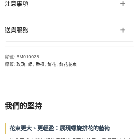
注意事項
花
束
數
量
送貨服務
貨號:
BM010028
標籤:
玫瑰
,
綠
,
香檳
,
鮮花
,
鮮花花束
我們的堅持
花束更大、更輕盈：展現螺旋排花的藝術