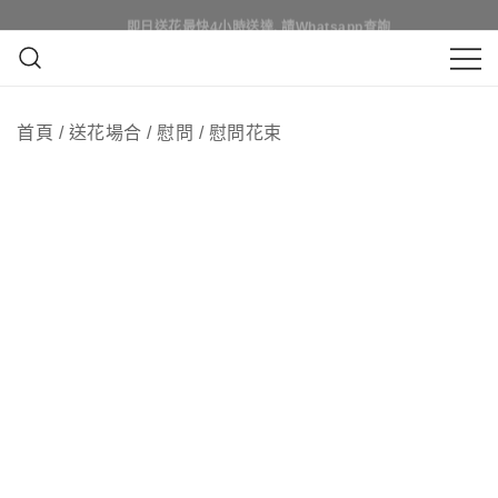
Skip
即日買花最快4小時送達, 請Whatsapp查詢
即日送花最快4小時送達, 請Whatsapp查詢
to
content
鮮花花束 & 永生花花束 | 香港花店 | 度
QuadrupleFlower 啟德新蒲崗花
身訂造及設計鮮花 & 永生花花束
首頁
/
送花場合
/
慰問
/
慰問花束
店 | 香港花店推介 | 即日送花服
務、鮮花花束及花籃高質客製化
設計