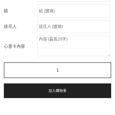
給
送花人
心意卡內容
綠
野
仙
蹤
|
香
加入購物車
檳
玫
瑰
鮮
花