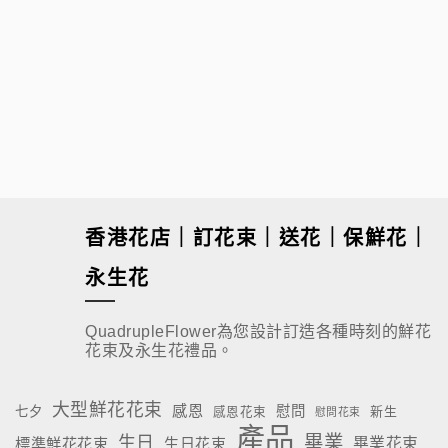
$
80.00
香港花店｜訂花束｜送花｜保鮮花｜
永生花
QuadrupleFlower為您設計訂造各種時刻的鮮花
花束及永生花禮品。
大型鮮花花束
感恩
慰問
七夕
新生
感恩花束
慰問花束
產品
畢業
生日
標準鮮花花束
生日花束
畢業花束