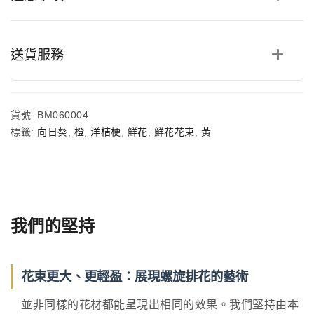
洋
桔
梗
鮮
送貨服務
花
花
束
數
貨號:
BM060004
量
標籤:
向日葵
,
橙
,
洋桔梗
,
鮮花
,
鮮花花束
,
黃
我們的堅持
花束更大、更輕盈：展現螺旋排花的藝術
並非同樣的花材都能呈現出相同的效果。我們堅持由本