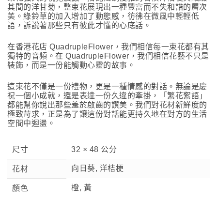
其間的洋甘菊，整束花展現出一種豐富而不失和諧的層次
美。綠鈴草的加入增加了動態感，彷彿在微風中輕輕低
語，訴說著那些只有彼此才懂的心底話。
在香港花店 QuadrupleFlower，我們相信每一束花都有其
獨特的音頻。在 QuadrupleFlower，我們相信花藝不只是
裝飾，而是一份能觸動心靈的故事。
這束花不僅是一份禮物，更是一種情感的對話。無論是慶
祝一個小成就，還是表達一份久違的牽掛，「繁花絮語」
都能幫你說出那些羞於啟齒的讚美。我們對花材新鮮度的
極致苛求，正是為了讓這份對話能更持久地在對方的生活
空間中迴盪。
尺寸
32 × 48 公分
向日葵, 洋桔梗
花材
橙, 黃
顏色