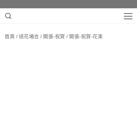
Skip
即日訂花送花最快4小時送達, 請Whatsapp查詢
即日訂花送花最快4小時送達, 請Whatsapp查詢
to
content
鮮花花束 & 永生花花束 | 香港花店 | 度
QuadrupleFlower 啟德新蒲崗花
身訂造及設計鮮花 & 永生花花束
首頁
/
送花場合
/
開張-祝賀
/
開張-祝賀-花束
店 | 香港花店推介 | 即日送花服
務、鮮花花束及花籃高質客製化
設計