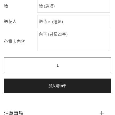
給
送花人
心意卡內容
繁
花
絮
語
|
重
加入購物車
瓣
向
日
葵
香
注意事項
檳