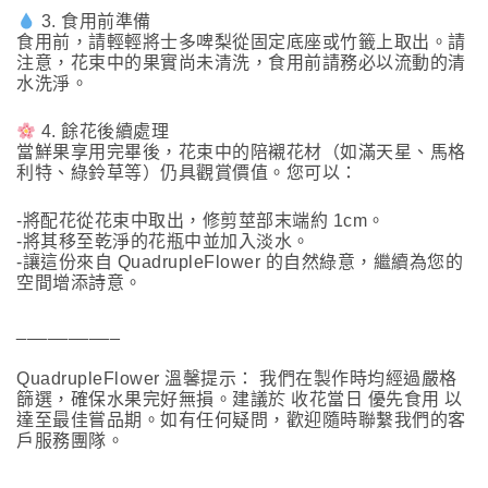
3. 食用前準備
食用前，請輕輕將士多啤梨從固定底座或竹籤上取出。請
注意，花束中的果實尚未清洗，食用前請務必以流動的清
水洗淨。
4. 餘花後續處理
當鮮果享用完畢後，花束中的陪襯花材（如滿天星、馬格
利特、綠鈴草等）仍具觀賞價值。您可以：
-將配花從花束中取出，修剪莖部末端約 1cm。
-將其移至乾淨的花瓶中並加入淡水。
-讓這份來自 QuadrupleFlower 的自然綠意，繼續為您的
空間增添詩意。
__________
QuadrupleFlower 溫馨提示： 我們在製作時均經過嚴格
篩選，確保水果完好無損。建議於 收花當日 優先食用 以
達至最佳嘗品期。如有任何疑問，歡迎隨時聯繫我們的客
戶服務團隊。