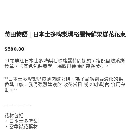
莓田物語 | 日本士多啤梨瑪格麗特鮮果鮮花花束
$
580.00
11顆鮮紅日本士多啤梨在瑪格麗特間探頭，搭配自然系綠
鈴草，卡其色包裝織就一場微風徐徐的森系美夢。
**日本士多啤梨以皮薄肉嫩著稱，為了品嚐到最濃郁的果
香與口感，我們強烈建議於 收花當日 或 24小時內 食用完
畢。**
__________
花材包括︰
．日本士多啤梨
．當季襯花葉材