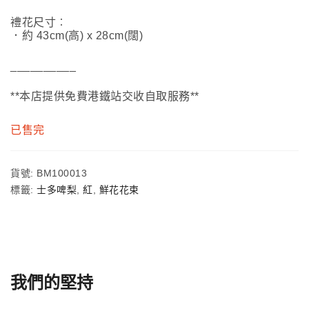
禮花尺寸︰
．約 43cm(高) x 28cm(闊)
__________
**本店提供免費港鐵站交收自取服務**
已售完
貨號:
BM100013
標籤:
士多啤梨
,
紅
,
鮮花花束
我們的堅持