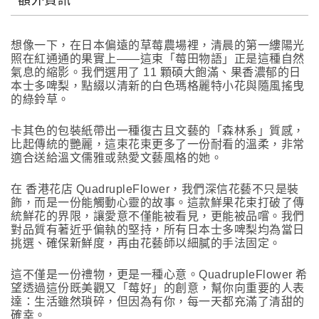
額外資訊
想像一下，在日本偏遠的草莓農場裡，清晨的第一縷陽光
照在紅通通的果實上——這束「莓田物語」正是這種自然
氣息的縮影。我們選用了 11 顆碩大飽滿、果香濃郁的日
本士多啤梨，點綴以清新的白色瑪格麗特小花與隨風搖曳
的綠鈴草。
卡其色的包裝紙帶出一種復古且文藝的「森林系」質感，
比起傳統的艷麗，這束花束更多了一份耐看的溫柔，非常
適合送給溫文儒雅或熱愛文藝風格的她。
在 香港花店 QuadrupleFlower，我們深信花藝不只是裝
飾，而是一份能觸動心靈的故事。這款鮮果花束打破了傳
統鮮花的界限，讓愛意不僅能被看見，更能被品嚐。我們
對品質有著近乎偏執的堅持，所有日本士多啤梨均為當日
挑選、確保新鮮度，再由花藝師以細膩的手法固定。
這不僅是一份禮物，更是一種心意。QuadrupleFlower 希
望透過這份既美觀又「莓好」的創意，幫你向重要的人表
達：生活雖然瑣碎，但因為有你，每一天都充滿了清甜的
確幸。