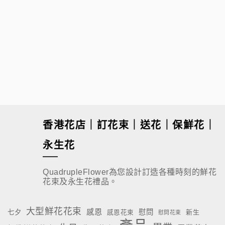
$
80.00
香港花店｜訂花束｜送花｜保鮮花｜
永生花
QuadrupleFlower為您設計訂造各種時刻的鮮花
花束及永生花禮品。
大型鮮花花束
感恩
慰問
七夕
新生
感恩花束
慰問花束