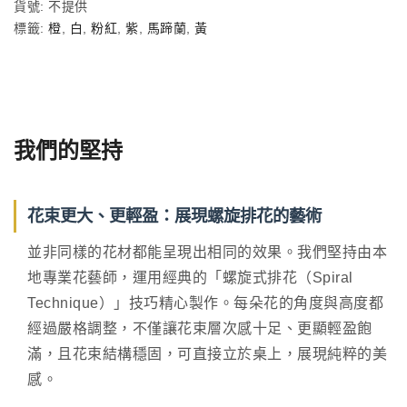
貨號:
不提供
標籤:
橙
,
白
,
粉紅
,
紫
,
馬蹄蘭
,
黃
我們的堅持
花束更大、更輕盈：展現螺旋排花的藝術
並非同樣的花材都能呈現出相同的效果。我們堅持由本
地專業花藝師，運用經典的「螺旋式排花（Spiral
Technique）」技巧精心製作。每朵花的角度與高度都
經過嚴格調整，不僅讓花束層次感十足、更顯輕盈飽
滿，且花束結構穩固，可直接立於桌上，展現純粹的美
感。