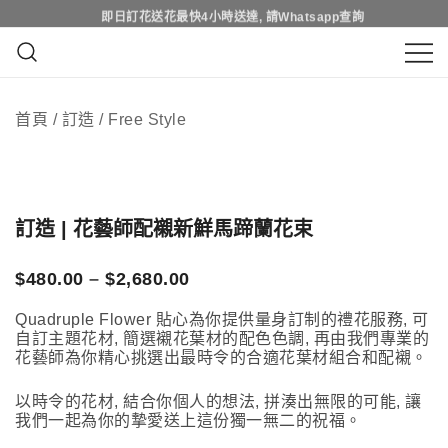
Skip
即日訂花送花最快4小時送達, 請Whatsapp查詢
即日訂花送花最快4小時送達, 請Whatsapp查詢
to
content
鮮花花束 & 永生花花束 | 香港花店 | 度
QuadrupleFlower 啟德新蒲崗花
身訂造及設計鮮花 & 永生花花束
首頁
/
訂造
/
Free Style
店 | 香港花店推介 | 即日送花服
務、鮮花花束及花籃高質客製化
設計
訂造 | 花藝師配襯新鮮馬蹄蘭花束
Price
$
480.00
–
$
2,680.00
range:
$480.00
Quadruple Flower 貼心為你提供量身訂制的禮花服務, 可
自訂主題花材, 簡選襯花葉材的配色色調, 再由我們專業的
through
花藝師為你精心挑選出最時令的合適花葉材組合和配襯。
$2,680.00
以時令的花材, 結合你個人的想法, 拼湊出無限的可能, 讓
我們一起為你的摯愛送上這份獨一無二的祝福。