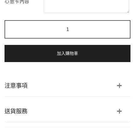
心意卡內容
訂
造
|
花
藝
師
加入購物車
配
襯
新
鮮
馬
注意事項
蹄
蘭
花
束
數
送貨服務
量