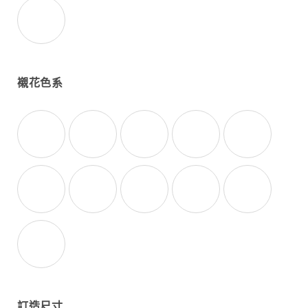
花藝師建議
襯花色系
花藝師建議顏色
紅
橙
黃
綠
藍
紫
玫紅
粉
香檳
白
訂造尺寸