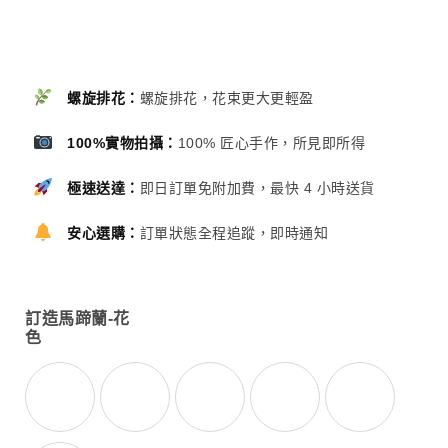
螺旋排花：
螺旋排花，花束更大更輕盈
100%實物拍攝：
100% 匠心手作，所見即所得
極速送達：
即日訂單免附加費，最快 4 小時送貨
安心選購：
訂單狀態全程追蹤，即時通知
訂造馬蹄蘭-花
色
橙
黃
紫
粉紅
白