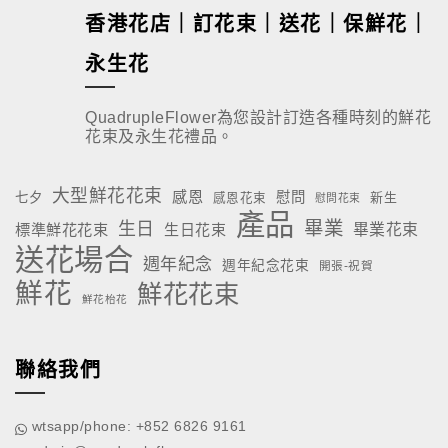
香港花店｜訂花束｜送花｜保鮮花｜
永生花
QuadrupleFlower為您設計訂造各種時刻的鮮花
花束及永生花禮品。
大型鮮花花束
感恩
慰問
七夕
新生
感恩花束
慰問花束
產品
畢業
生日
標準鮮花花束
生日花束
畢業花束
送花場合
週年紀念
週年紀念花束
開張-祝賀
鮮花
鮮花花束
鮮花枱花
聯絡我們
wtsapp/phone: +852 6826 9161