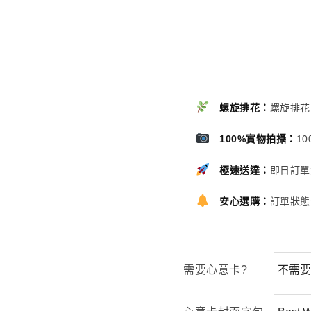
螺旋排花：
螺旋排花
100%實物拍攝：
1
極速送達：
即日訂單
安心選購：
訂單狀態
需要心意卡?