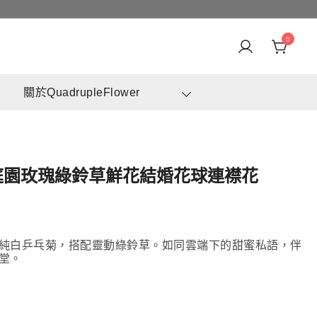
0
身訂造及設計鮮花 & 永生花花束
崗花店 | 香港花店推介 | 即日送花服務、鮮花花束及花籃
關於QuadrupleFlower
高質客製化設計
白庭園玫瑰綠鈴草鮮花結婚花球連襟花
純白乒乓菊，搭配靈動綠鈴草。如同雲端下的甜蜜私語，伴
堂。