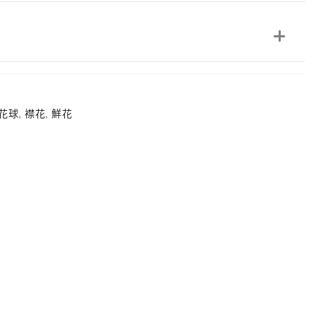
花球
,
襟花
,
鮮花