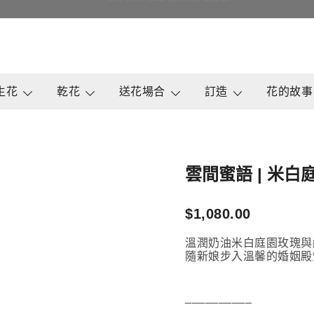
即日買花最快4小時送達, 請Whatsapp查詢
鮮花花束 & 永生花花束 | 香港花店 | 度
QuadrupleFlower 啟德新蒲
生花
乾花
送花場合
訂造
花的故事
雲間蜜語 | 米
$
1,080.00
溫潤奶油米白庭園玫瑰與
隨新娘步入溫馨的婚姻殿
__________