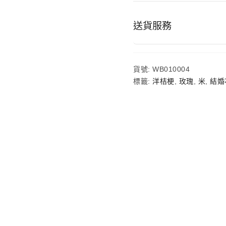
玫
瑰
綠
送貨服務
鈴
草
鮮
花
貨號:
WB010004
結
婚
標籤:
洋桔梗
,
玫瑰
,
米
,
結婚
花
球
連
襟
花
數
量