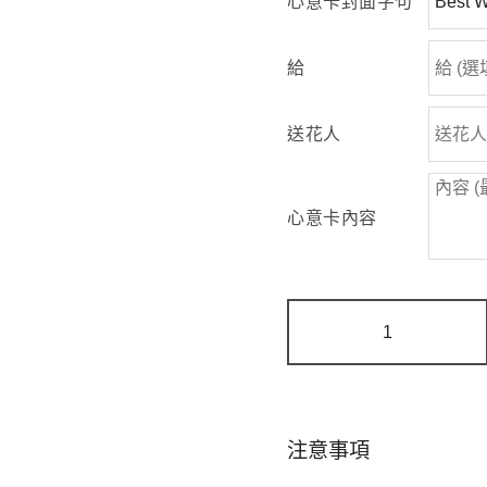
心意卡封面字句
給
送花人
心意卡內容
雲
間
蜜
語
|
米
白
注意事項
庭
園