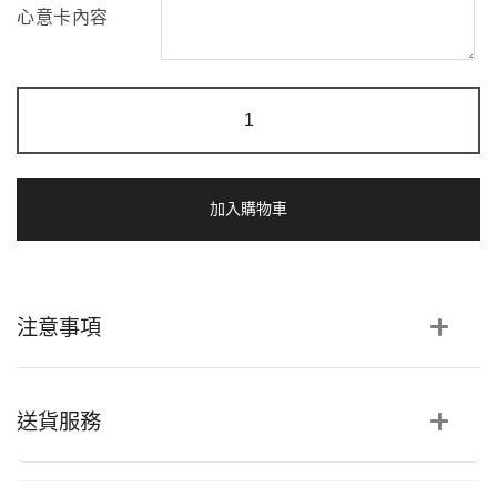
心意卡內容
音
樂
會
|
永
生
加入購物車
花
玫
瑰
音
樂
注意事項
花
盒
數
量
送貨服務