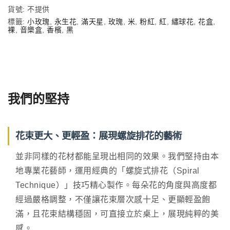
貨號:
不提供
標籤:
小玫瑰
,
永生花
,
滿天星
,
玫瑰
,
米
,
粉紅
,
紅
,
繡球花
,
花盒
,
裸
,
音樂盒
,
香檳
,
黑
我們的堅持
花束更大、更輕盈：展現螺旋排花的藝術
並非同樣的花材都能呈現出相同的效果。我們堅持由本
地專業花藝師，運用經典的「螺旋式排花（Spiral
Technique）」技巧精心製作。每朵花的角度與高度都
經過嚴格調整，不僅讓花束層次感十足、更顯輕盈飽
滿，且花束結構穩固，可直接立於桌上，展現純粹的美
感。