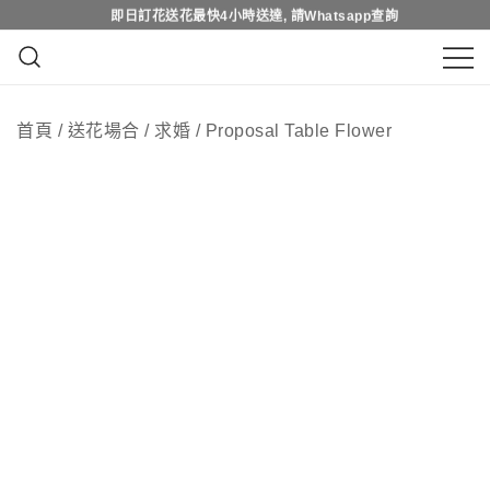
Skip
即日訂花送花最快4小時送達, 請Whatsapp查詢
即日訂花送花最快4小時送達, 請Whatsapp查詢
to
content
鮮花花束 & 永生花花束 | 香港花店 | 度
QuadrupleFlower 啟德新蒲崗花
身訂造及設計鮮花 & 永生花花束
首頁
/
送花場合
/
求婚
/
Proposal Table Flower
店 | 香港花店推介 | 即日送花服
務、鮮花花束及花籃高質客製化
設計