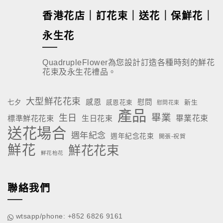
香港花店｜訂花束｜送花｜保鮮花｜
永生花
QuadrupleFlower為您設計訂造各種時刻的鮮花
花束及永生花禮品。
大型鮮花花束
感恩
慰問
七夕
新生
感恩花束
慰問花束
產品
畢業
生日
標準鮮花花束
生日花束
畢業花束
送花場合
週年紀念
週年紀念花束
開張-祝賀
鮮花
鮮花花束
鮮花枱花
聯絡我們
wtsapp/phone: +852 6826 9161