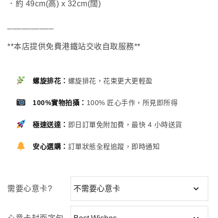
．約 49cm(高) x 32cm(闊)
__________
**本店提供免費港鐵站交收自取服務**
螺旋排花：
螺旋排花，花束更大更輕盈
100%實物拍攝：
100% 匠心手作，所見即所得
極速送達：
即日訂單免附加費，最快 4 小時送貨
安心選購：
訂單狀態全程追蹤，即時通知
需要心意卡?