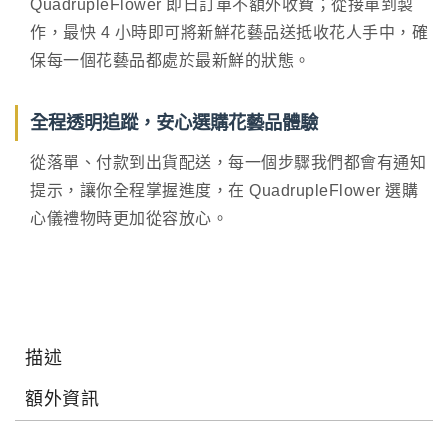
QuadrupleFlower 即日訂單不額外收費；從接單到製
作，最快 4 小時即可將新鮮花藝品送抵收花人手中，確
保每一個花藝品都處於最新鮮的狀態。
全程透明追蹤，安心選購花藝品體驗
從落單、付款到出貨配送，每一個步驟我們都會有通知
提示，讓你全程掌握進度，在 QuadrupleFlower 選購
心儀禮物時更加從容放心。
描述
額外資訊