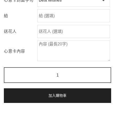
心意卡封面字句
給
送花人
心意卡內容
麥
田
微
風
|
綠
加入購物車
芯
向
日
葵