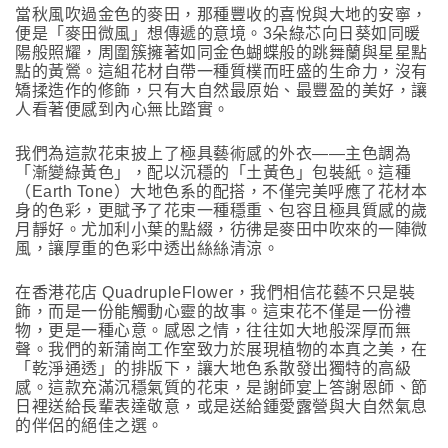
當秋風吹過金色的麥田，那種豐收的喜悅與大地的安寧，
便是「麥田微風」想傳遞的意境。3朵綠芯向日葵如同暖
陽般照耀，周圍簇擁著如同金色蝴蝶般的跳舞蘭與星星點
點的黃鶯。這組花材自帶一種質樸而旺盛的生命力，沒有
矯揉造作的修飾，只有大自然最原始、最豐盈的美好，讓
人看著便感到內心無比踏實。
我們為這款花束披上了極具藝術感的外衣——主色調為
「漸變綠黃色」，配以沉穩的「土黃色」包裝紙。這種
（Earth Tone）大地色系的配搭，不僅完美呼應了花材本
身的色彩，更賦予了花束一種穩重、包容且極具質感的歲
月靜好。尤加利小葉的點綴，彷彿是麥田中吹來的一陣微
風，讓厚重的色彩中透出絲絲清涼。
在香港花店 QuadrupleFlower，我們相信花藝不只是裝
飾，而是一份能觸動心靈的故事。這束花不僅是一份禮
物，更是一種心意。感恩之情，往往如大地般深厚而無
聲。我們的新蒲崗工作室致力於展現植物的本真之美，在
「乾淨通透」的排版下，讓大地色系散發出獨特的高級
感。這款充滿沉穩氣質的花束，是謝師宴上答謝恩師、節
日裡送給長輩表達敬意，或是送給鍾愛露營與大自然氣息
的伴侶的絕佳之選。