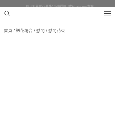
Skip
即日訂花送花最快4小時送達, 請Whatsapp查詢
即日訂花送花最快4小時送達, 請Whatsapp查詢
to
content
鮮花花束 & 永生花花束 | 香港花店 | 度
QuadrupleFlower 啟德新蒲崗花
身訂造及設計鮮花 & 永生花花束
首頁
/
送花場合
/
慰問
/
慰問花束
店 | 香港花店推介 | 即日送花服
務、鮮花花束及花籃高質客製化
設計