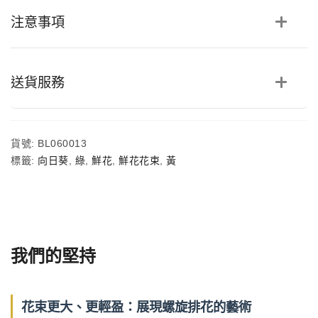
跳
注意事項
舞
蘭
鮮
花
花
送貨服務
束
數
量
貨號:
BL060013
標籤:
向日葵
,
綠
,
鮮花
,
鮮花花束
,
黃
我們的堅持
花束更大、更輕盈：展現螺旋排花的藝術