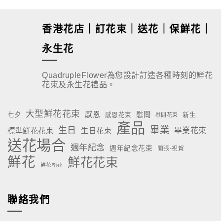
$
280.00
$
180.00
香港花店｜訂花束｜送花｜保鮮花｜
永生花
QuadrupleFlower為您設計訂造各種時刻的鮮花
花束及永生花禮品。
大型鮮花花束
感恩
慰問
七夕
新生
感恩花束
慰問花束
產品
畢業
生日
標準鮮花花束
生日花束
畢業花束
送花場合
週年紀念
週年紀念花束
開張-祝賀
鮮花
鮮花花束
鮮花枱花
聯絡我們