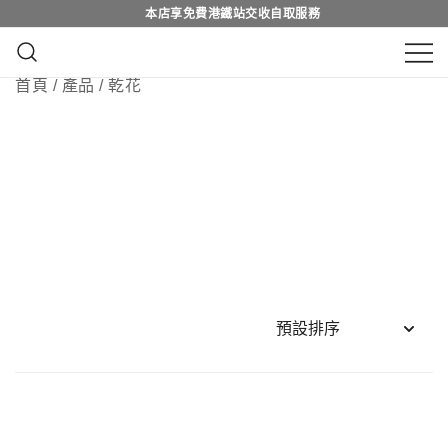
本店享免費港鐵站交收自取服務
Skip
本店享免費港鐵站交收自取服務
to
content
鮮花花束 & 永生花花束 | 香港花店 | 度
首頁
/
產品
/ 乾花
QuadrupleFlower 啟德新蒲崗花
身訂造及設計鮮花 & 永生花花束
店 | 香港花店推介 | 即日送花服
務、鮮花花束及花籃高質客製化
設計