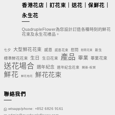
香港花店｜訂花束｜送花｜保鮮花｜
永生花
QuadrupleFlower為您設計訂造各種時刻的鮮花
花束及永生花禮品。
大型鮮花花束
感恩
慰問
七夕
新生
感恩花束
慰問花束
產品
畢業
生日
標準鮮花花束
生日花束
畢業花束
送花場合
週年紀念
週年紀念花束
開張-祝賀
鮮花
鮮花花束
鮮花枱花
聯絡我們
wtsapp/phone: +852 6826 9161