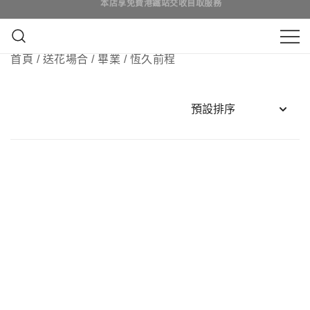
Skip
to
content
鮮花花束 & 永生花花束 | 香港花店 | 度
首頁
/
送花場合
/
畢業
/ 恆久前程
QuadrupleFlower 啟德新蒲崗花
身訂造及設計鮮花 & 永生花花束
店 | 香港花店推介 | 即日送花服
務、鮮花花束及花籃高質客製化
設計