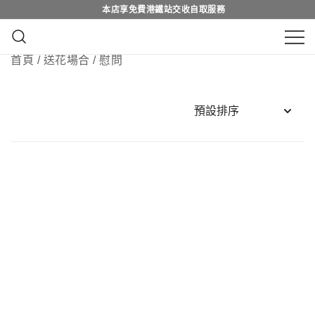
本店享免費港鐵站交收自取服務
Skip
本店享免費港鐵站交收自取服務
to
content
鮮花花束 & 永生花花束 | 香港花店 | 度
首頁
/
送花場合
/ 慰問
QuadrupleFlower 啟德新蒲崗花
身訂造及設計鮮花 & 永生花花束
店 | 香港花店推介 | 即日送花服
務、鮮花花束及花籃高質客製化
設計