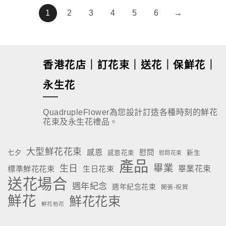
1
2
3
4
5
6
→
香港花店｜訂花束｜送花｜保鮮花｜
永生花
QuadrupleFlower為您設計訂造各種時刻的鮮花
花束及永生花禮品。
大型鮮花花束
感恩
慰問
七夕
新生
感恩花束
慰問花束
產品
畢業
生日
標準鮮花花束
生日花束
畢業花束
送花場合
週年紀念
週年紀念花束
開張-祝賀
鮮花
鮮花花束
鮮花枱花