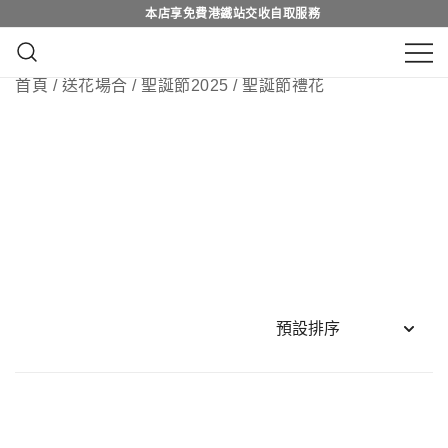
Skip
本店享免費港鐵站交收自取服務
本店享免費港鐵站交收自取服務
to
content
鮮花花束 & 永生花花束 | 香港花店 | 度
首頁
/
送花場合
/
聖誕節2025
/ 聖誕節禮花
QuadrupleFlower 啟德新蒲崗花
身訂造及設計鮮花 & 永生花花束
店 | 香港花店推介 | 即日送花服
務、鮮花花束及花籃高質客製化
設計