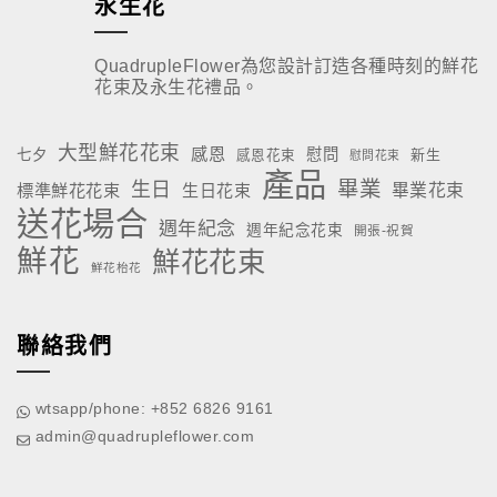
永生花
QuadrupleFlower為您設計訂造各種時刻的鮮花
花束及永生花禮品。
大型鮮花花束
感恩
慰問
七夕
新生
感恩花束
慰問花束
產品
畢業
生日
標準鮮花花束
生日花束
畢業花束
送花場合
週年紀念
週年紀念花束
開張-祝賀
鮮花
鮮花花束
鮮花枱花
聯絡我們
wtsapp/phone: +852 6826 9161
admin@quadrupleflower.com