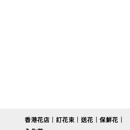
經典告白熊
甜蜜告白熊
$
980.00
香港花店｜訂花束｜送花｜保鮮花｜