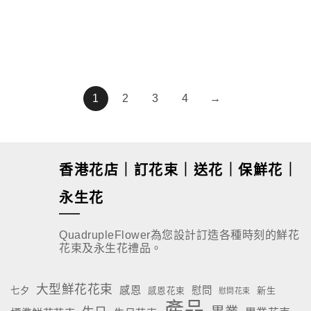
$
580.00
$
680.00
1
2
3
4
→
香港花店｜訂花束｜送花｜保鮮花｜
永生花
QuadrupleFlower為您設計訂造各種時刻的鮮花
花束及永生花禮品。
大型鮮花花束
感恩
慰問
七夕
新生
感恩花束
慰問花束
產品