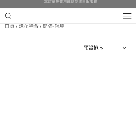
Skip
to
content
鮮花花束 & 永生花花束 | 香港花店 | 度
首頁
/
送花場合
/ 開張-祝賀
QuadrupleFlower 啟德新蒲崗花
身訂造及設計鮮花 & 永生花花束
店 | 香港花店推介 | 即日送花服
務、鮮花花束及花籃高質客製化
設計