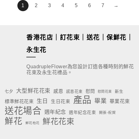
1
2
3
4
5
6
7
→
香港花店｜訂花束｜送花｜保鮮花｜
永生花
QuadrupleFlower為您設計訂造各種時刻的鮮花
花束及永生花禮品。
大型鮮花花束
感恩
慰問
七夕
新生
感恩花束
慰問花束
產品
畢業
生日
標準鮮花花束
生日花束
畢業花束
送花場合
週年紀念
週年紀念花束
開張-祝賀
鮮花
鮮花花束
鮮花枱花