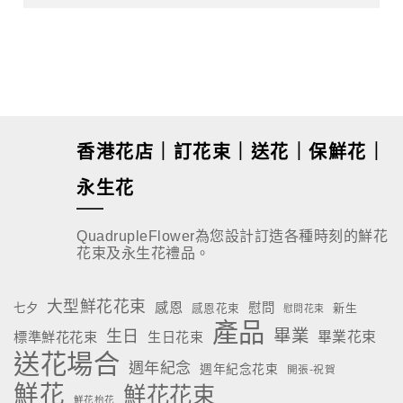
香港花店｜訂花束｜送花｜保鮮花｜
永生花
QuadrupleFlower為您設計訂造各種時刻的鮮花
花束及永生花禮品。
大型鮮花花束
感恩
慰問
七夕
新生
感恩花束
慰問花束
產品
畢業
生日
標準鮮花花束
生日花束
畢業花束
送花場合
週年紀念
週年紀念花束
開張-祝賀
鮮花
鮮花花束
鮮花枱花