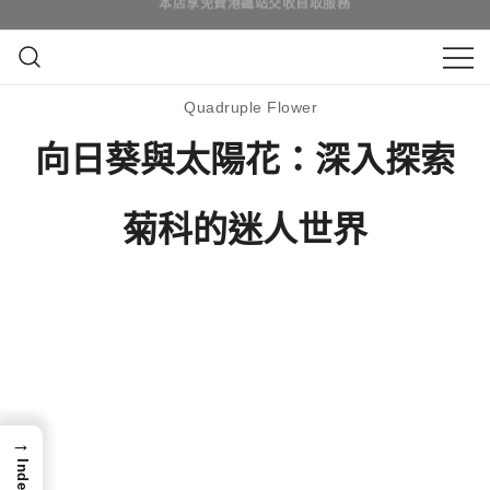
Skip
to
content
鮮花花束 & 永生花花束 | 香港花店 | 度
QuadrupleFlower 啟德新蒲崗花
Quadruple Flower
身訂造及設計鮮花 & 永生花花束
店 | 香港花店推介 | 即日送花服
向日葵與太陽花：深入探索
務、鮮花花束及花籃高質客製化
菊科的迷人世界
設計
→
Index