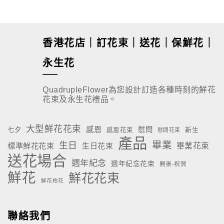
香港花店｜訂花束｜送花｜保鮮花｜
永生花
QuadrupleFlower為您設計訂造各種時刻的鮮花
花束及永生花禮品。
大型鮮花花束
感恩
慰問
七夕
新生
感恩花束
慰問花束
產品
畢業
生日
標準鮮花花束
生日花束
畢業花束
送花場合
週年紀念
週年紀念花束
開張-祝賀
鮮花
鮮花花束
鮮花枱花
聯絡我們