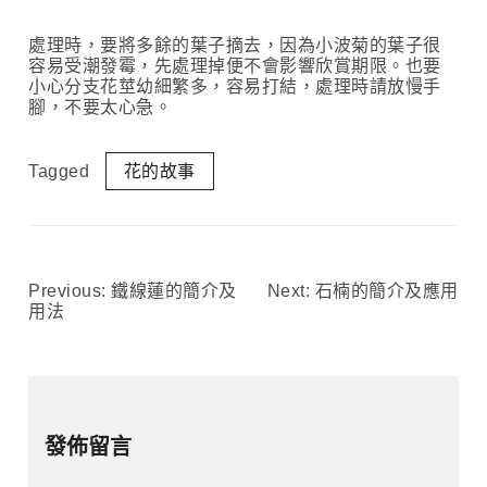
處理時，要將多餘的葉子摘去，因為小波菊的葉子很
容易受潮發霉，先處理掉便不會影響欣賞期限。也要
小心分支花莖幼細繁多，容易打結，處理時請放慢手
腳，不要太心急。
Tagged
花的故事
Previous:
鐵線蓮的簡介及
Next:
石楠的簡介及應用
文
用法
章
導
發佈留言
覽