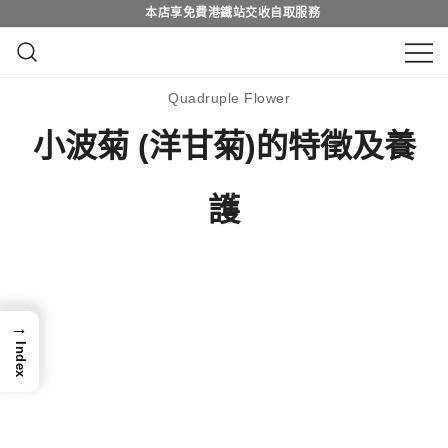
本店享免費港鐵站交收自取服務
Skip
to
content
鮮花花束 & 永生花花束 | 香港花店 | 度
QuadrupleFlower 啟德新蒲崗花
Quadruple Flower
身訂造及設計鮮花 & 永生花花束
店 | 香港花店推介 | 即日送花服
小波菊 (洋甘菊)的特徵及養
務、鮮花花束及花籃高質客製化
護
設計
→
Index