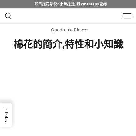
Skip
即日買花最快4小時送達, 請Whatsapp查詢
即日送花最快4小時送達, 請Whatsapp查詢
to
content
鮮花花束 & 永生花花束 | 香港花店 | 度
QuadrupleFlower 啟德新蒲崗花
Quadruple Flower
身訂造及設計鮮花 & 永生花花束
店 | 香港花店推介 | 即日送花服
棉花的簡介,特性和小知識
務、鮮花花束及花籃高質客製化
設計
→
Index