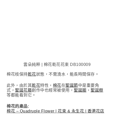
雲朵純粹 | 棉花乾花花束 DB100009
棉花枝保持
乾花
狀態，不需澆水，能長時間保存。
此外，由於其
乾花
特性，
棉花
在
聖誕節
中是重要角
式，
聖誕花藝
創作中也經常被使用，
聖誕圈
，
聖誕樹
等都能看到它。
棉花的產品:
棉花 – Quadruple Flower | 花束 & 永生花 | 香港花店