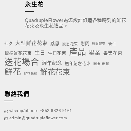
永生花
QuadrupleFlower為您設計訂造各種時刻的鮮花
花束及永生花禮品。
大型鮮花花束
感恩
慰問
七夕
新生
感恩花束
慰問花束
產品
畢業
生日
標準鮮花花束
生日花束
畢業花束
送花場合
週年紀念
週年紀念花束
開張-祝賀
鮮花
鮮花花束
鮮花枱花
聯絡我們
wtsapp/phone: +852 6826 9161
admin@quadrupleflower.com