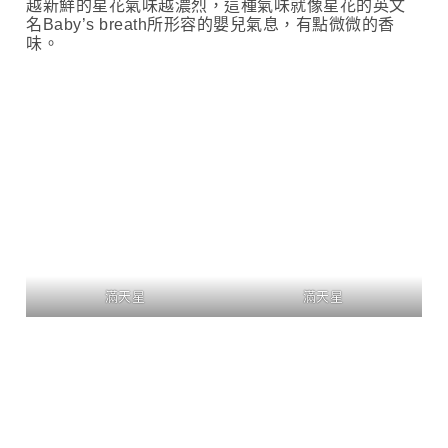
越新鮮的星花氣味越濃烈，這種氣味就像星花的英文
名Baby’s breath所形容的嬰兒氣息，有點微微的香
味。
滿天星
滿天星