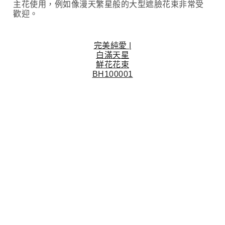
主花使用，例如像漫天繁星般的大型遮臉花束非常受
歡迎。
完美純愛 |
白滿天星
鮮花花束
BH100001