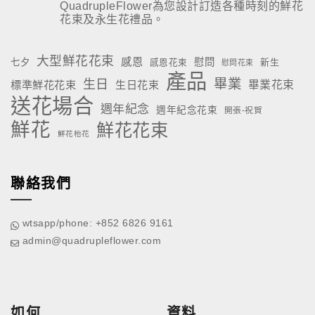
QuadrupleFlower為您設計訂造各種時刻的鮮花
花束及永生花禮品。
大型鮮花花束
感恩
慰問
七夕
新生
感恩花束
慰問花束
產品
畢業
生日
標準鮮花花束
生日花束
畢業花束
送花場合
週年紀念
週年紀念花束
開張-祝賀
鮮花
鮮花花束
鮮花枱花
聯絡我們
wtsapp/phone: +852 6826 9161
admin@quadrupleflower.com
如何
資料