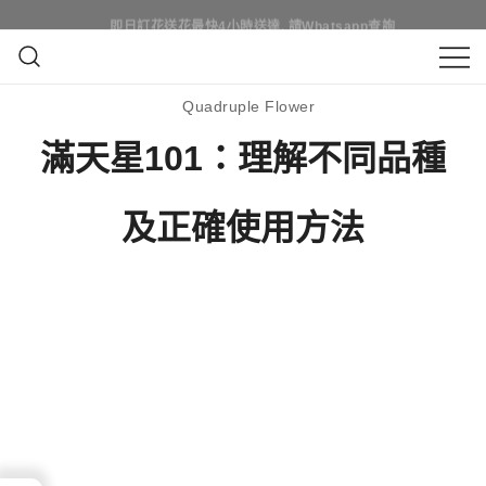
Skip
即日訂花送花最快4小時送達, 請Whatsapp查詢
即日訂花送花最快4小時送達, 請Whatsapp查詢
to
content
鮮花花束 & 永生花花束 | 香港花店 | 度
QuadrupleFlower 啟德新蒲崗花
Quadruple Flower
身訂造及設計鮮花 & 永生花花束
店 | 香港花店推介 | 即日送花服
滿天星101：理解不同品種
務、鮮花花束及花籃高質客製化
及正確使用方法
設計