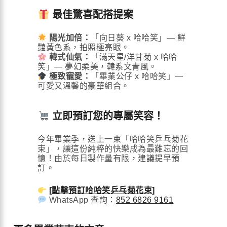
最佳驚喜配搭提案
陽光加倍：
「向日葵 x 哈哈笑」— 鮮
豔黃色系，拍照極亮眼。
韓式仙氣：
「滿天星/洋甘菊 x 哈哈
笑」— 夢幻柔美，韓系文青風。
極致寵愛：
「畢業公仔 x 哈哈笑」—
可愛又溫馨的豪華組合。
立即預訂您的專屬笑容！
今年畢業季，送上一束「哈哈笑乒乓菊花
束」，讓這份純粹的快樂成為最難忘的回
憶！由於每日製作量有限，建議提早預
訂。
[點擊預訂哈哈笑乒乓菊花束]
WhatsApp 查詢：
852 6826 9161