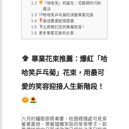
「哈哈笑」的誕生：花藝師的巧妙
魔法
哈哈笑乒乓菊的深層畢業花語
最佳驚喜配搭提案
立即預訂您的專屬笑容！
更多畢業花束的文章…
畢業花束推薦：爆紅「哈
哈笑乒乓菊」花束，用最可
愛的笑容迎接人生新階段！
六月的驪歌即將奏響，校園裡隨處可見穿
著畢業袍、帶著燦爛笑容的莘莘學子。如