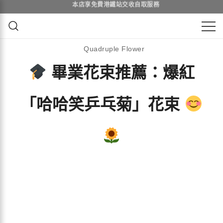
Skip
to
content
鮮花花束 & 永生花花束 | 香港花店 | 度
QuadrupleFlower 啟德新蒲崗花
Quadruple Flower
身訂造及設計鮮花 & 永生花花束
店 | 香港花店推介 | 即日送花服
畢業花束推薦：爆紅
務、鮮花花束及花籃高質客製化
「哈哈笑乒乓菊」花束
設計