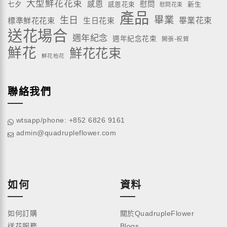
大型鮮花花束
感恩
慰問
七夕
新生
感恩花束
慰問花束
產品
畢業
生日
標準鮮花花束
生日花束
畢業花束
送花場合
週年紀念
週年紀念花束
開張-祝賀
鮮花
鮮花花束
鮮花枱花
聯絡我們
wtsapp/phone: +852 6826 9161
admin@quadrupleflower.com
如何
資料
如何訂購
關於QuadrupleFlower
送花服務
Blogs