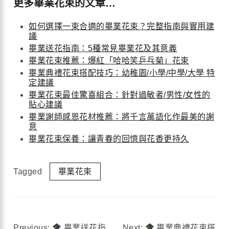
更多畢業花束的文章…
如何選擇一束合適的畢業花束？完整指南與實用建
議
畢業送花指南：5種常見畢業花及其意義
畢業花束推薦：爆紅「哈哈笑乒乓菊」花束
畢業典禮花束搭配技巧：幼稚園/小學/中學/大學 特
定建議
畢業花束最佳驚喜組合：針對過敏者/男性/女性的
貼心建議
畢業謝師感恩花材推薦：將千言萬語化作最美的謝
意
畢業花束保養：讓青春的回憶與花香更持久
Tagged
畢業花束
Previous:
畢業送花指
Next:
畢業典禮花束搭