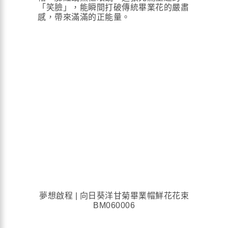
「笑臉」，能瞬間打破傳統畢業花的嚴肅
感，帶來滿滿的正能量。
夢想啟程 | 向日葵洋甘菊畢業帽鮮花花束
BM060006