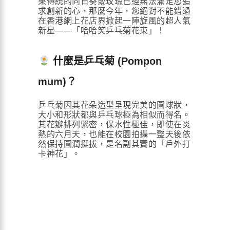
果傳統的向日葵或玫瑰已經無法滿足您追
求創新的心，那麼今年，您絕對不能錯過
在香港網上花店界掀起一陣旋風的超人氣
新星——「哈哈笑乒乓菊花束」！
什麼是乒乓菊 (Pompon
mum)？
乒乓菊因其花朵造型呈現完美的圓球狀，
大小和形狀都與乒乓球極為相似而得名。
其花瓣排列緊密，保水性極佳，即使在炎
熱的六月天，也能在校園拍攝一整天後依
然保持圓潤挺拔，是名副其實的「戶外打
卡神花」。