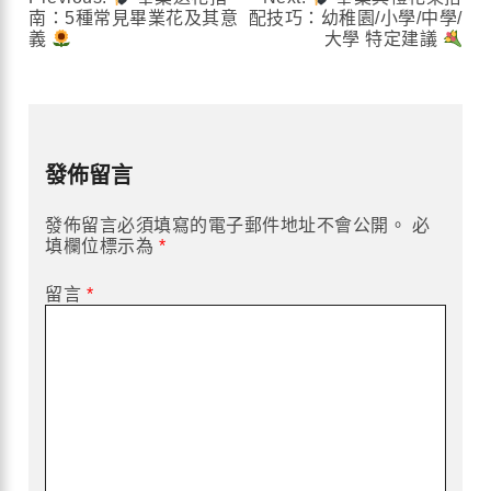
文
南：5種常見畢業花及其意
配技巧：幼稚園/小學/中學/
義
大學 特定建議
章
導
覽
發佈留言
發佈留言必須填寫的電子郵件地址不會公開。
必
填欄位標示為
*
留言
*