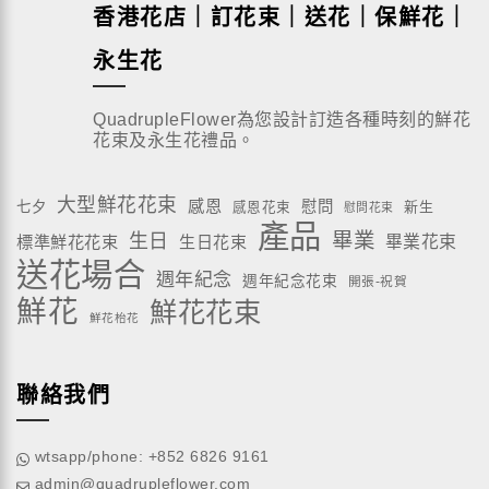
香港花店｜訂花束｜送花｜保鮮花｜
永生花
QuadrupleFlower為您設計訂造各種時刻的鮮花
花束及永生花禮品。
大型鮮花花束
感恩
慰問
七夕
新生
感恩花束
慰問花束
產品
畢業
生日
標準鮮花花束
生日花束
畢業花束
送花場合
週年紀念
週年紀念花束
開張-祝賀
鮮花
鮮花花束
鮮花枱花
聯絡我們
wtsapp/phone: +852 6826 9161
admin@quadrupleflower.com