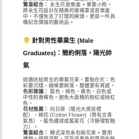
驚喜組合：
永生花音樂盒 + 畢業小熊。
將永生花設計在精美的玻璃罩或音樂盒
中，不僅免去了打理的麻煩，更是一件具
備紀念價值的藝術品。
針對男性畢業生 (Male
Graduates)：簡約俐落，陽光帥
氣
挑選送給男生的畢業花束，重點在於：色
彩要沉穩、線條要俐落、整體要有質感。
色彩建議：
藍色、綠色、黃色、白色或
中性的香檳色。避免大面積的粉紅或桃紅
色。
花材推薦：
向日葵（陽光大男孩標
配）、棉花 (Cotton Flower)（帶有文青
氣息）、藍色繡球或藍星花（冷靜理智魅
力）。
驚喜組合：
韓式深色系包裝花束 + 實用
禮物。使用深藍、深灰或黑色的霧面包裝