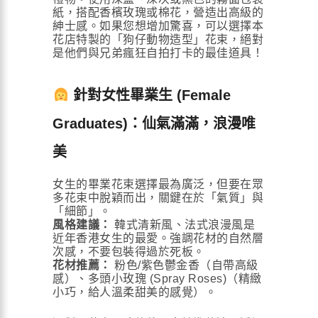
紙，搭配香檳玫瑰或棉花，營造出高級的
紳士感。如果您想增加驚喜，可以選擇本
花店特製的「狗仔動物造型」花束，絕對
是他們與兄弟瘋狂自拍打卡的最佳道具！
針對女性畢業生 (Female
Graduates)：仙氣滿滿，浪漫唯
美
女生的畢業花束選擇最為廣泛，但要在眾
多花束中脫穎而出，關鍵在於「氣質」與
「細節」。
風格建議：
韓式清新風、法式浪漫風是
近年香港女生的最愛。強調花材的自然層
次感，不要包裝得過於死板。
花材推薦：
粉色/紫色鬱金香（自帶高級
感）、多頭小玫瑰 (Spray Roses)（精緻
小巧，給人溫柔甜美的感覺）。