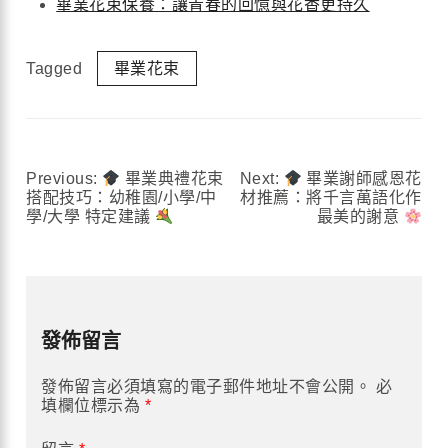
畢業花束保養：讓青春的回憶與花香更持久
Tagged
畢業花束
Previous:
畢業典禮花束
Next:
畢業謝師感恩花
文
搭配技巧：幼稚園/小學/中
材推薦：將千言萬語化作
學/大學 特定建議
最美的謝意
章
導
覽
發佈留言
發佈留言必須填寫的電子郵件地址不會公開。
必
填欄位標示為
*