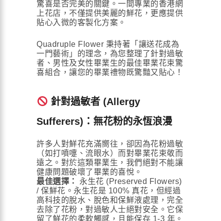
驚喜是否完美的關鍵。一間專業的香港網
上花店，不僅提供美麗的鮮花，更應提供
貼心入微的客製化方案。
Quadruple Flower 秉持著「讓送花成為
一門藝術」的理念，為您整理了針對過敏
者、男性及女性畢業生的最佳畢業花束驚
喜組合，讓您的畢業禮物既驚豔又貼心！
針對過敏者 (Allergy
Sufferers)：無花粉的永恆浪漫
許多人對鮮花充滿嚮往，卻因為花粉過敏
（如打噴嚏、流眼水）而對畢業花束敬而
遠之。對於這類畢業生，我們絕對不能讓
健康問題破壞了畢業的喜悅。
最佳選擇：
永生花 (Preserved Flowers)
/ 保鮮花。永生花是 100% 真花，但經過
高科技的脫水、脫色和保鮮液處理，完全
去除了花粉，對過敏人士絕對安全。它保
留了鮮花的柔軟觸感，且能保存 1-3 年。