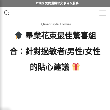
Skip
to
content
鮮花花束 & 永生花花束 | 香港花店 | 度
QuadrupleFlower 啟德新蒲崗花
Quadruple Flower
身訂造及設計鮮花 & 永生花花束
店 | 香港花店推介 | 即日送花服
畢業花束最佳驚喜組
務、鮮花花束及花籃高質客製化
合：針對過敏者/男性/女性
設計
的貼心建議