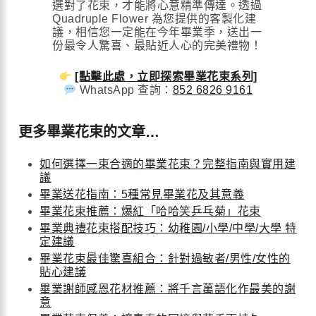
選對了花束，才能將心意精準傳達。透過
Quadruple Flower 為您提供的客製化建
議，相信您一定能在今年畢業季，送出一
份最令人驚喜、最貼近人心的完美禮物！
[點擊此處，立即探索畢業花束系列]
WhatsApp 查詢：
852 6826 9161
更多畢業花束的文章…
如何選擇一束合適的畢業花束？完整指南與實用建
議
畢業送花指南：5種常見畢業花及其意義
畢業花束推薦：爆紅「哈哈笑乒乓菊」花束
畢業典禮花束搭配技巧：幼稚園/小學/中學/大學 特
定建議
畢業花束最佳驚喜組合：針對過敏者/男性/女性的
貼心建議
畢業謝師感恩花材推薦：將千言萬語化作最美的謝
意