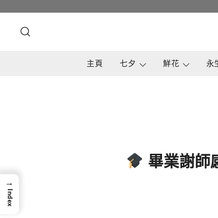
Skip
to
content
主頁
七夕
鮮花
永
畢業謝師
→
Index