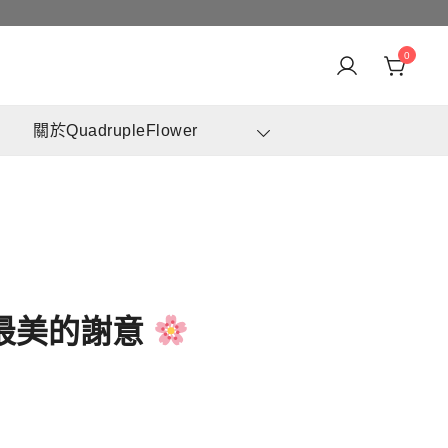
0
身訂造及設計鮮花 & 永生花花束
崗花店 | 香港花店推介 | 即日送花服務、鮮花花束及花籃
關於QuadrupleFlower
高質客製化設計
最美的謝意