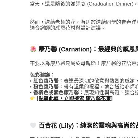
當天，還是隨後的謝師宴 (Graduation D
然而，送給老師的花，有別於送給同學的青春洋溢，
適合謝師的感恩花材與設計建議。
康乃馨 (Carnation)：最經典的感
不要以為康乃馨只屬於母親節！康乃馨的花語包
色彩建議：
•
紅色康乃馨：
表達最深切的敬意與熱烈的感謝
•
粉色康乃馨：
帶有溫柔的祝福，適合送給亦師
•
香檳色或紫色康乃馨：
展現知性與高雅，適合
[點擊此處，立即探索 康乃馨花束]
百合花 (Lily)：純潔的靈魂與高尚的