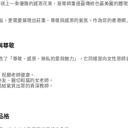
inner)，送上一束優雅的感恩花束，是尊師重道最傳統也最美麗的體
更需要展現出莊重、尊敬與感恩的氣氛。作為您的香港網上花店首選，
恩與尊敬
含了「尊敬、感恩、無私的愛與魅力」，它同樣是向女性恩師
，祝願老師健康。
亦友、親切和藹的女老師。
送給氣質出眾的資深教師。
品格