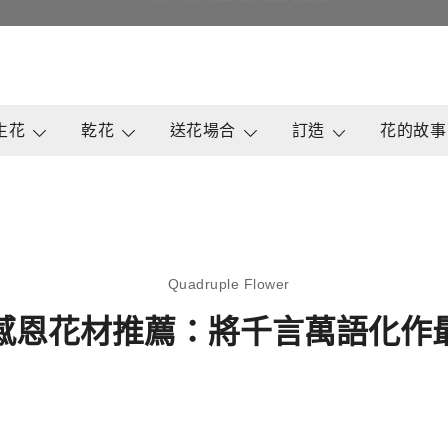
即日買花最快4小時送達, 請Whatsapp查詢
鮮花花束 & 永生花花束 | 香港花店 | 度
QuadrupleFlower 啟德新蒲
生花
乾花
送花場合
訂造
花的故事
Quadruple Flower
感恩花材推薦：將千言萬語化作