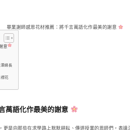
畢業謝師感恩花材推薦：將千言萬語化作最美的謝意
謝意
，福澤綿長
花與襟花
言萬語化作最美的謝意
，更是向那些在求學路上默默耕耘、傳道授業的恩師們，表達