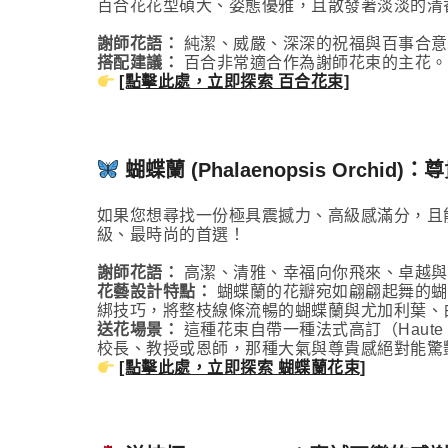
百合花花型碩大、姿態優雅，且散發著淡淡的清
謝師花語：
純潔、威嚴、深深的祝福與百事合意
搭配建議：
百合非常適合作為謝師花束的主花。
[點擊此處，立即探索 百合花束]
蝴蝶蘭 (Phalaenopsis Orchi
如果您想尋找一份極具震撼力、高級感滿分，且
級、最時尚的首選！
謝師花語：
高潔、清雅、幸福向你飛來、卓越與
花藝設計特點：
蝴蝶蘭的花瓣宛如翩翩起舞的蝴蝶，
綁技巧，將整枝線條流暢的蝴蝶蘭與尤加利葉、
送花場景：
這種花束自帶一種法式高訂（Haut
校長、教授或恩師，那種大氣與尊貴感絕對能驚
[點擊此處，立即探索 蝴蝶蘭花束]