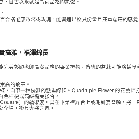
香，自古以來就是高尚品格的象徵。
。
百合搭配康乃馨或玫瑰，能營造出極具份量且莊重端莊的感覺
d)：尊貴高雅，福澤綿長
能完美彰顯老師高潔品格的畢業禮物，傳統的盆栽可能略嫌厚
崇高的敬意。
自帶一種優雅的懸垂線條。Quadruple Flower 的
白色桔梗或高級襯葉揉合。
e Couture）的藝術感。當在畢業禮舞台上或謝師宴當晚，
豔全場，極具大將之風。