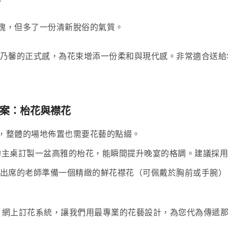
謝
瑰，但多了一份清新脫俗的氣質。
乃馨的正式感，為花束增添一份柔和與現代感。非常適合送給
 特別提案：枱花與襟花
，整體的場地佈置也需要花藝的點綴。
桌訂製一盆高雅的枱花，能瞬間提升晚宴的格調。建議採用 Quad
出席的老師準備一個精緻的鮮花襟花（可佩戴於胸前或手腕）
lower 網上訂花系統，讓我們用最專業的花藝設計，為您代為傳