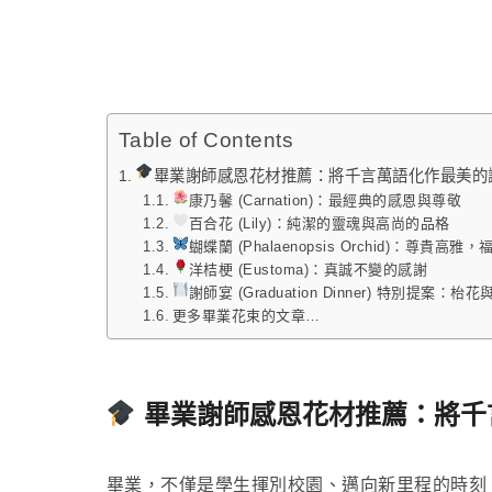
Table of Contents
畢業謝師感恩花材推薦：將千言萬語化作最美的
康乃馨 (Carnation)：最經典的感恩與尊敬
百合花 (Lily)：純潔的靈魂與高尚的品格
蝴蝶蘭 (Phalaenopsis Orchid)：尊貴高雅
洋桔梗 (Eustoma)：真誠不變的感謝
謝師宴 (Graduation Dinner) 特別提案：枱
更多畢業花束的文章…
畢業謝師感恩花材推薦：將千
畢業，不僅是學生揮別校園、邁向新里程的時刻