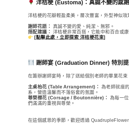
洋桔梗 (Eustoma)：真誠不變的感
洋桔梗的花瓣輕盈柔美，層次豐富，外型神似玫
謝師花語：
真誠不變的愛、純潔、無邪。
搭配建議：
洋桔梗非常百搭，它能中和百合或康
[點擊此處，立即探索 洋桔梗花束]
謝師宴 (Graduation Dinner)
在籌辦謝師宴時，除了送給個別老師的畢業花束
主桌枱花 (Table Arrangement)：
為老師就座的主
系，營造溫馨而不落俗套的氛圍。
尊榮襟花 (Corsage / Boutonnière)：
為每一位
們滿滿的重視與尊榮。
在這個感恩的季節，歡迎透過 QuadrupleF