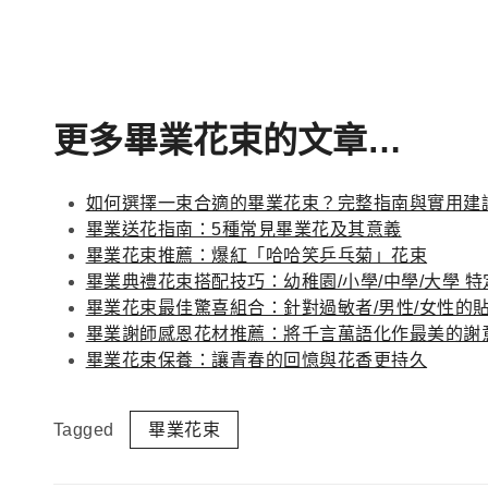
更多畢業花束的文章…
如何選擇一束合適的畢業花束？完整指南與實用建
畢業送花指南：5種常見畢業花及其意義
畢業花束推薦：爆紅「哈哈笑乒乓菊」花束
畢業典禮花束搭配技巧：幼稚園/小學/中學/大學 
畢業花束最佳驚喜組合：針對過敏者/男性/女性的
畢業謝師感恩花材推薦：將千言萬語化作最美的謝
畢業花束保養：讓青春的回憶與花香更持久
Tagged
畢業花束