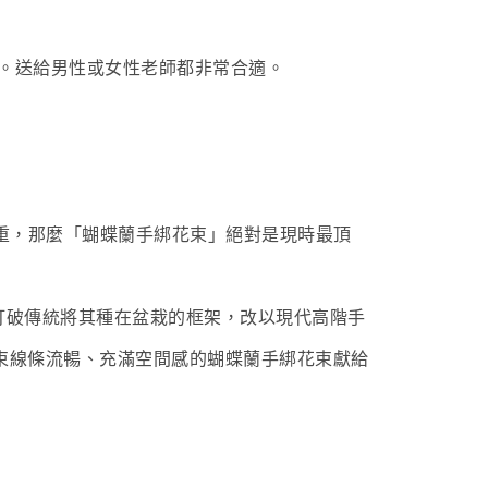
。送給男性或女性老師都非常合適。
重，那麼「蝴蝶蘭手綁花束」絕對是現時最頂
花藝師打破傳統將其種在盆栽的框架，改以現代高階手
將一束線條流暢、充滿空間感的蝴蝶蘭手綁花束獻給