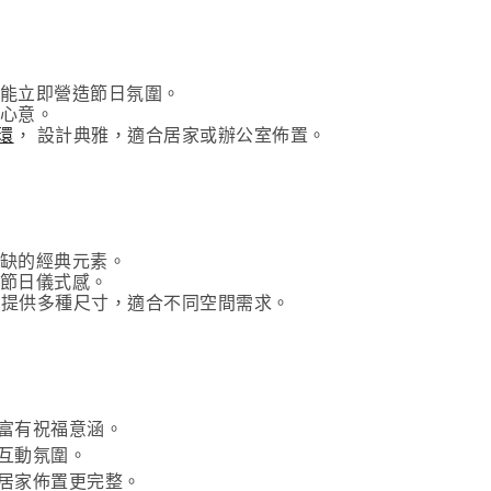
能立即營造節日氛圍。
心意。
環
， 設計典雅，適合居家或辦公室佈置。
缺的經典元素。
節日儀式感。
 提供多種尺寸，適合不同空間需求。
富有祝福意涵。
互動氛圍。
居家佈置更完整。