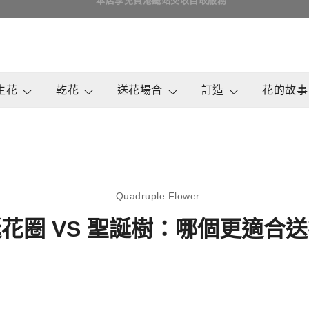
即日訂花送花最快4小時送達, 請Whatsapp查詢
鮮花花束 & 永生花花束 | 香港花店 | 度
QuadrupleFlower 啟德新蒲
生花
乾花
送花場合
訂造
花的故事
Quadruple Flower
花圈 VS 聖誕樹：哪個更適合