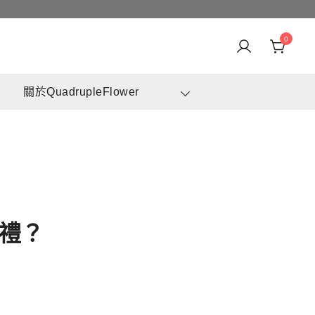
0
身訂造及設計鮮花 & 永生花花束
崗花店 | 香港花店推介 | 即日送花服務、鮮花花束及花籃
關於QuadrupleFlower
高質客製化設計
送禮？